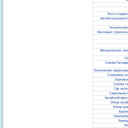
К
Фото и характ
Автобетоносмесите
Технические
Мачтовые строительн
Механические, пне
Се
Сеялки Гаспард
Технические характери
Стерневые се
Зерновые
Сеялка то
Где эксп
Самосвалы Ш
Китайский фрот
Обзор китай
Обзор шне
Буров
Зерноубор
Зерноу
Ле