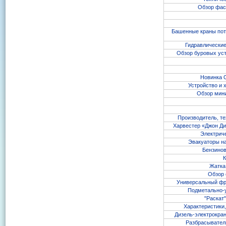
Обзор фас
Башенные краны потай
Гидравлические
Обзор буровых уст
Новинка 
Устройство и х
Обзор мини-
Производитель, те
Харвестер «Джон Ди
Электриче
Эвакуаторы на
Бензинов
К
Жатка
Обзор 
Универсальный фро
Подметально-
"Раскат
Характеристики,
Дизель-электрокран
Разбрасыватель