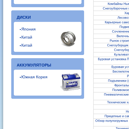
Комбайны Нью 
Снегоуборочные м
Ха
ДИСКИ
Лесовоз
Карьерные само
Подме
Япония
Сочлененны
Вилочны
Китай
Рынок строит
Китай
Снегоуборщик 
Снегоубор
Культиват
Буровая установка П
АККУМУЛЯТОРЫ
Буровая ус
Беспилотн
Р
Южная Корея
Подъемники (с
Фронтальн
Поливомоеч
Пневматические 
Технические х
Н
Прицепные и са
Обзор полупогружных б
Техничес