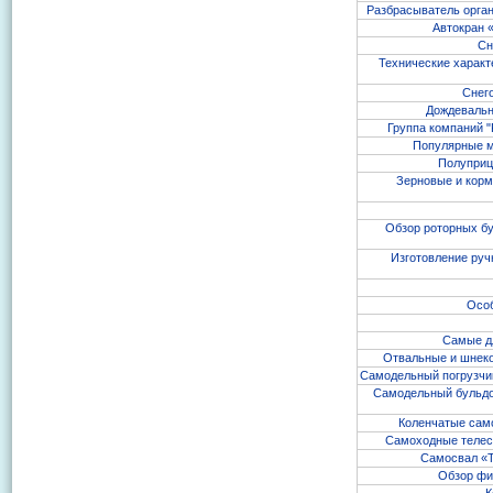
Разбрасыватель орган
Автокран 
Сн
Технические характе
Снег
Дождевальн
Группа компаний 
Популярные м
Полуприц
Зерновые и корм
Обзор роторных бу
Изготовление руч
Осо
Самые д
Отвальные и шнеко
Самодельный погрузчик
Самодельный бульдо
Коленчатые само
Самоходные телеск
Самосвал «Т
Обзор фи