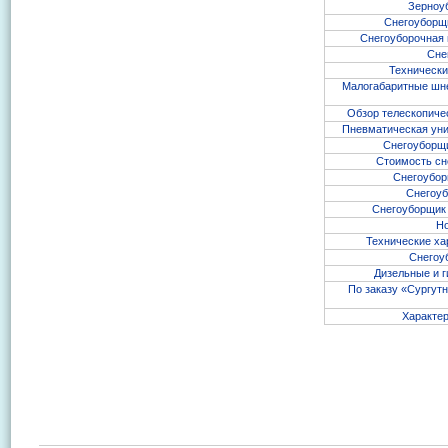
Зерноуб
Снегоуборщи
Снегоуборочная 
Сне
Технически
Малогабаритные шне
Обзор телескопиче
Пневматическая уни
Снегоуборщи
Стоимость сн
Снегоубор
Снегоуб
Снегоуборщик 
Но
Технические ха
Снегоуб
Дизельные и г
По заказу «Сургут
Характер