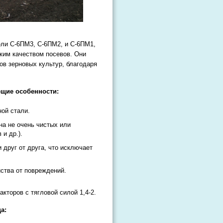
ели С-6ПМ3, С-6ПМ2, и С-6ПМ1,
ким качеством посевов. Они
ов зерновых культур, благодаря
ющие особенности:
ной стали.
а не очень чистых или
и др.).
друг от друга, что исключает
йства от повреждений.
торов с тягловой силой 1,4-2.
а: