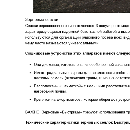
Зерновые сеялки
Сеялки зернопосевного типа включают 3 популярные мод
характеризующиеся надежной безотказной работой и высо
используются для организации рядкового посева всех вид
чему часто называются универсальными.
Сошниковые устройства этих аппаратов имеют следу
Они дисковые, изготовлены из особопрочной закален
Имеют радиальные вырезы для возможности работы н
влажных землях (включения травы, жнивных остатков 
Расположены «шахматкой» с большими расстояниями 
нагребания почвы.
Крепятся на амортизаторы, которые оберегают устро
ВАЖНО! Зерновые «Быстрицы» требуют использования трак
Технические характеристики зерновых сеялок Быстриц