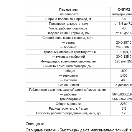
Параметры
С-6ПМ2
Тип аппарата
полуприцепн
Ширина посева за 1 проход, м
6,0
Производительность, га/ч
от 3,6 до 7,
Число рабочих сошников
48
Заделка семян, глубина, мм
от 15 до 95
Способность массы высева, кг/га:
— зерна
20,0-257,0
— бобовых
29,0-306,0
— травяных смесей и крестоцветных
1,3-104,0
— туковых удобрений
30,0-135,0
Междурядья, возможная ширина, мм
125 или 25
Емкость семенного бункера, дм3
— общая
1800
— зернового
1400
— тукового
400
Тип сошников
2-дисковы
Габаритные величины длины/ ширины/ высоты, мм:
— рабочие
5640/6380/19
— транспортные
5640/3620/28
Общая масса, кг
2250
Расход горючего, кг/га, до
3,5
Скорость рабочего передвижения, км/ч, до
12
Овощные
Овощные сеялки «Быстрица» дают максимально точный в