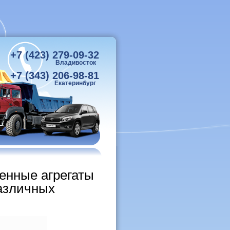
+7 (423) 279-09-32
Владивосток
+7 (343) 206-98-81
Екатеринбург
енные агрегаты
различных