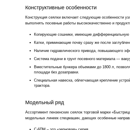
Конструктивные особенности
Конструкция сеялки включает следующие особенности уз
выполнять посевные работы высококачественно и продукт
Копирующие сошники, имеющие дифференциальную р
Катки, приминающие почву сразу же после заглублен
Наличие гидравлического привода, повышающего эф
Система подачи в грунт посевного материала — ваку
Вместительные бункера объемами до 1800 л, позво
площади без дозаправки.
Специальная навеска, облегчающая крепление устро
трактора.
Модельный ряд
Ассортимент пензенских сеялок торговой марки «Быстриц
модельных линеек спецмашин, дающих особенные направ
С-6ПМ – это «зерновая» серия.