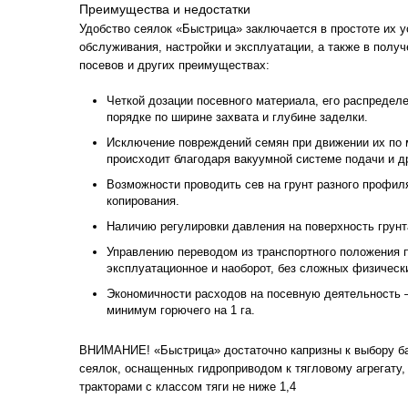
Преимущества и недостатки
Удобство сеялок «Быстрица» заключается в простоте их ус
обслуживания, настройки и эксплуатации, а также в получ
посевов и других преимуществах:
Четкой дозации посевного материала, его распредел
порядке по ширине захвата и глубине заделки.
Исключение повреждений семян при движении их по 
происходит благодаря вакуумной системе подачи и д
Возможности проводить сев на грунт разного профил
копирования.
Наличию регулировки давления на поверхность грун
Управлению переводом из транспортного положения 
эксплуатационное и наоборот, без сложных физическ
Экономичности расходов на посевную деятельность –
минимум горючего на 1 га.
ВНИМАНИЕ! «Быстрица» достаточно капризны к выбору баз
сеялок, оснащенных гидроприводом к тягловому агрегату,
тракторами с классом тяги не ниже 1,4