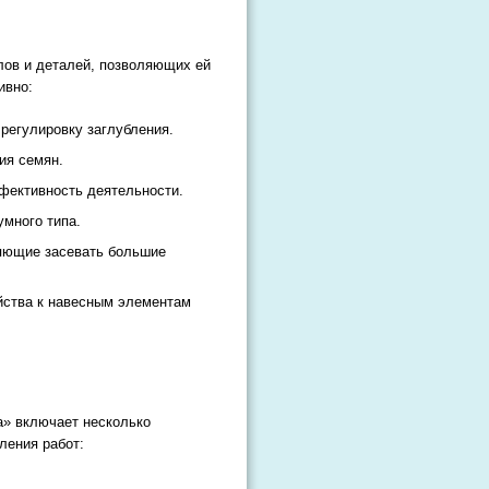
лов и деталей, позволяющих ей
ивно:
егулировку заглубления.
ия семян.
фективность деятельности.
умного типа.
ляющие засевать большие
йства к навесным элементам
а» включает несколько
ления работ: