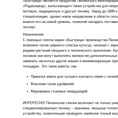
«Быстрица» является продуктом Пензенского многопрофи
«Радиозавод», выпускающего также устройства для обор
бытовую, медицинскую и другую технику. Завод до 1990-х
специализацию, однако новое направление в области сельс
вывело его на новый уровень, позволив наладить поставки 
экспорт.
Назначение
С помощью сеялок марки «Быстрица» производства Пензе
возможен посев широкого спектра культур, начиная с зер
рядами растений овощного и технического назначения. Кр
посевом они могут выполнять множество дополнительных
заменить несколько других машин и минимизирующих при
площадях. Это такие работы, как:
Прикатка земли для лучшего контакта семян с почвой
Внесение туков удобрений.
Маркировка стыковых междурядий.
ИНТЕРЕСНО! Пензенские сеялки включают не только унив
специализированную технику – зерновые, овощные точног
устройства, позволяющие проводить наиболее точный выс