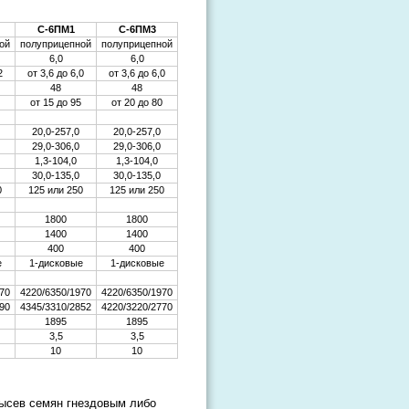
С-6ПМ1
С-6ПМ3
ой
полуприцепной
полуприцепной
6,0
6,0
2
от 3,6 до 6,0
от 3,6 до 6,0
48
48
от 15 до 95
от 20 до 80
20,0-257,0
20,0-257,0
29,0-306,0
29,0-306,0
1,3-104,0
1,3-104,0
30,0-135,0
30,0-135,0
0
125 или 250
125 или 250
1800
1800
1400
1400
400
400
е
1-дисковые
1-дисковые
70
4220/6350/1970
4220/6350/1970
90
4345/3310/2852
4220/3220/2770
1895
1895
3,5
3,5
10
10
ысев семян гнездовым либо