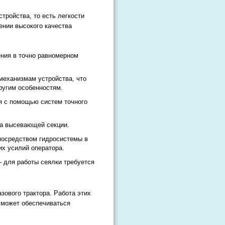
тройства, то есть легкости
ении высокого качества
ения в точно равномерном
механизмам устройства, что
ругим особенностям.
я с помощью систем точного
та высевающей секции.
посредством гидросистемы в
их усилий оператора.
 для работы сеялки требуется
ового трактора. Работа этих
 может обеспечиваться