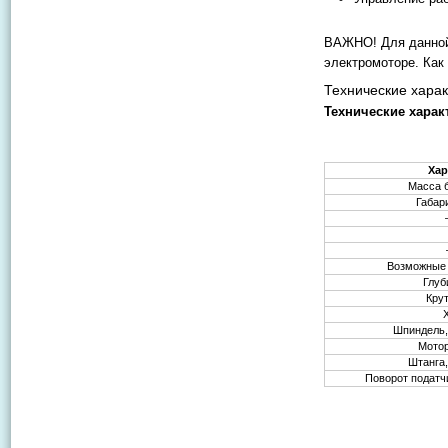
ВАЖНО! Для данной
электромоторе. Как
Технические харак
Технические харак
Хар
Масса 
Габар
Возможные 
Глуб
Кру
Шпиндель,
Мотор
Штанга,
Поворот податч