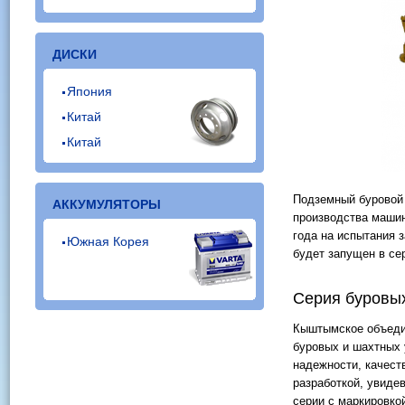
ДИСКИ
Япония
Китай
Китай
Подземный буровой 
АККУМУЛЯТОРЫ
производства машин
года на испытания 
Южная Корея
будет запущен в се
Серия буровых
Кыштымское объеди
буровых и шахтных 
надежности, качест
разработкой, увиде
серии с маркировко