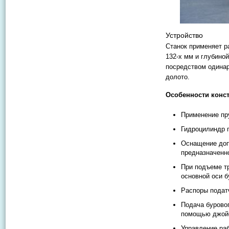
Устройство
Станок применяет р
132-х мм и глубиной
посредством одинар
долото.
Особенности конст
Применение пр
Гидроцилиндр 
Оснащение доп
предназначенн
При подъеме т
основной оси б
Распоры подат
Подача буровог
помощью джойс
Управление раб