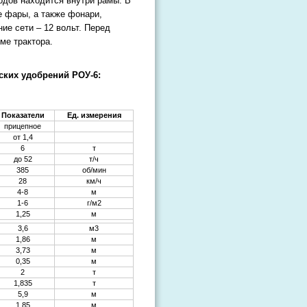
одов находится внутри рамы. В
е фары, а также фонари,
ие сети – 12 вольт. Перед
ме трактора.
ских удобрений РОУ-6:
Показатели
Ед. измерения
прицепное
от 1,4
6
т
до 52
т/ч
385
об/мин
28
км/ч
4-8
м
1-6
г/м2
1,25
м
3,6
м3
1,86
м
3,73
м
0,35
м
2
т
1,835
т
5,9
м
1,85
м