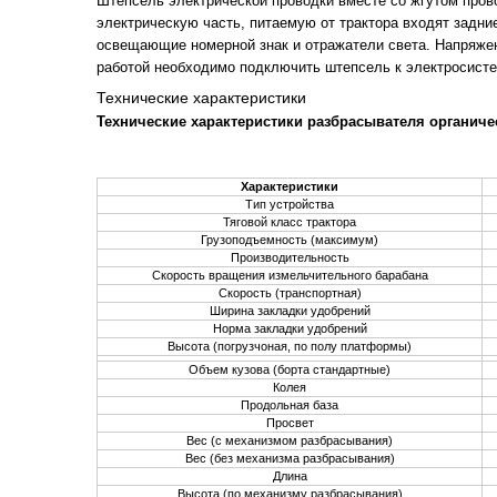
Штепсель электрической проводки вместе со жгутом пров
электрическую часть, питаемую от трактора входят задни
освещающие номерной знак и отражатели света. Напряжен
работой необходимо подключить штепсель к электросисте
Технические характеристики
Технические характеристики разбрасывателя органиче
Характеристики
Тип устройства
Тяговой класс трактора
Грузоподъемность (максимум)
Производительность
Скорость вращения измельчительного барабана
Скорость (транспортная)
Ширина закладки удобрений
Норма закладки удобрений
Высота (погрузчоная, по полу платформы)
Объем кузова (борта стандартные)
Колея
Продольная база
Просвет
Вес (с механизмом разбрасывания)
Вес (без механизма разбрасывания)
Длина
Высота (по механизму разбрасывания)