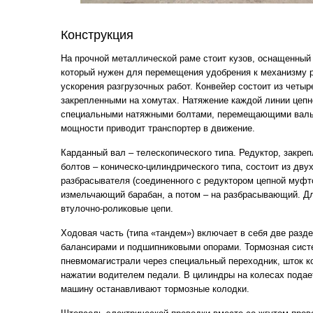
Конструкция
На прочной металлической раме стоит кузов, оснащенный
который нужен для перемещения удобрения к механизму 
ускорения разгрузочных работ. Конвейер состоит из четыр
закрепленными на хомутах. Натяжение каждой линии цепн
специальными натяжными болтами, перемещающими валы 
мощности приводит транспортер в движение.
Карданный вал – телескопического типа. Редуктор, закр
болтов – коническо-цилиндрического типа, состоит из дву
разбрасывателя (соединенного с редуктором цепной муфт
измельчающий барабан, а потом – на разбрасывающий. Дл
втулочно-роликовые цепи.
Ходовая часть (типа «тандем») включает в себя две разд
балансирами и подшипниковыми опорами. Тормозная систе
пневмомагистрали через специальный переходник, шток к
нажатии водителем педали. В цилиндры на колесах подае
машину останавливают тормозные колодки.