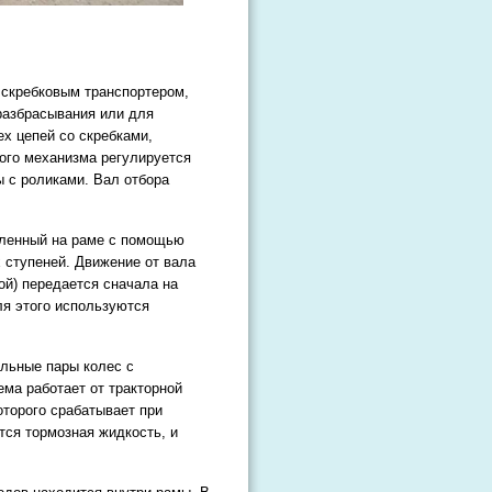
 скребковым транспортером,
разбрасывания или для
ех цепей со скребками,
ого механизма регулируется
с роликами. Вал отбора
епленный на раме с помощью
х ступеней. Движение от вала
ой) передается сначала на
я этого используются
ельные пары колес с
ма работает от тракторной
оторого срабатывает при
тся тормозная жидкость, и