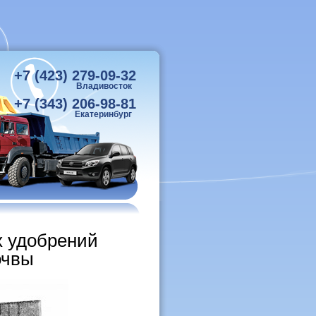
+7 (423) 279-09-32
Владивосток
+7 (343) 206-98-81
Екатеринбург
х удобрений
очвы