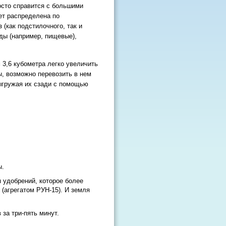
осто справится с большими
ет распределена по
 (как подстилочного, так и
ды (например, пищевые),
3,6 кубометра легко увеличить
, возможно перевозить в нем
ыгружая их сзади с помощью
ы.
 удобрений, которое более
(агрегатом РУН-15). И земля
за три-пять минут.