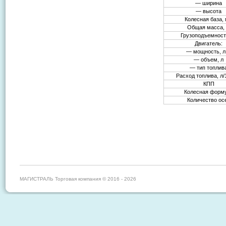
— ширина
— высота
Колесная база,
Общая масса, 
Грузоподъемность
Двигатель:
— мощность, л.
— объем, л
— тип топлив
Расход топлива, л/
КПП
Колесная форм
Количество ос
МАГИСТРАЛЬ Торговая компания © 2016 - 2026