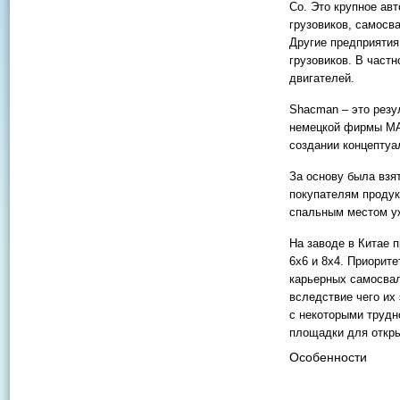
Co. Это крупное ав
грузовиков, самосв
Другие предприяти
грузовиков. В част
двигателей.
Shacman – это резу
немецкой фирмы MA
создании концептуа
За основу была взя
покупателям продук
спальным местом уж
На заводе в Китае 
6х6 и 8х4. Приорит
карьерных самосвал
вследствие чего их
с некоторыми трудн
площадки для откры
Особенности