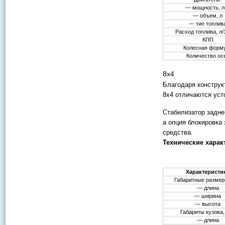
— мощность, л.
— объем, л
— тип топлив
Расход топлива, л/
КПП
Колесная форм
Количество ос
8х4
Благодаря конструк
8х4 отличаются уст
Стабилизатор задне
а опция блокировка
средства.
Технические харак
Характеристи
Габаритные размер
— длина
— ширина
— высота
Габариты кузова,
— длина