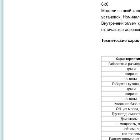
6х6
Модели с такой ко
установок. Номинал
Внутренний объем к
отличаются хороше
Технические харак
Характеристи
Габаритные размер
— длина
— ширина
— высота
Габариты кузова,
— длина
— ширина
— высота
Колесная база,
Общая масса, 
Грузоподъемность
Двигатель:
— мощность, л.
— объем, л
— тип топлив
Расход топлива, л/