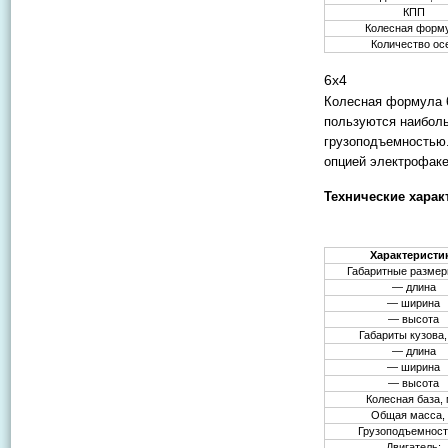
КПП
Колесная форм
Количество ос
6х4
Колесная формула 6
пользуются наиболь
грузоподъемностью
опцией электрофаке
Технические харак
Характеристи
Габаритные размер
— длина
— ширина
— высота
Габариты кузова,
— длина
— ширина
— высота
Колесная база,
Общая масса, 
Грузоподъемность
Двигатель: