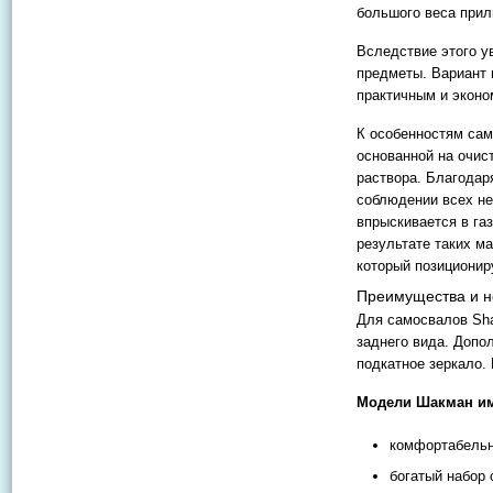
большого веса прил
Вследствие этого у
предметы. Вариант 
практичным и экон
К особенностям са
основанной на очис
раствора. Благодар
соблюдении всех не
впрыскивается в га
результате таких м
который позиционир
Преимущества и н
Для самосвалов Sha
заднего вида. Допо
подкатное зеркало. 
Модели Шакман им
комфортабельн
богатый набор 