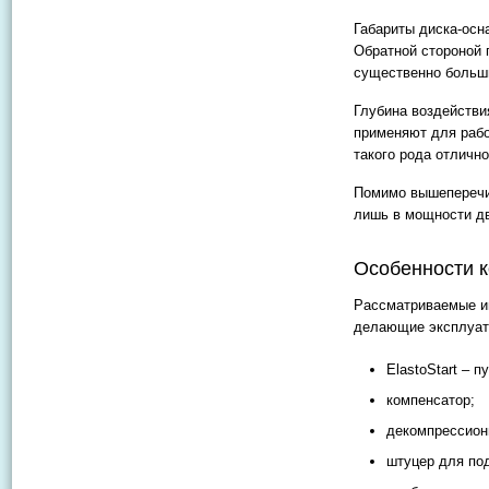
Габариты диска-осн
Обратной стороной
существенно больший
Глубина воздействи
применяют для рабо
такого рода отличн
Помимо вышеперечи
лишь в мощности дв
Особенности к
Рассматриваемые ин
делающие эксплуат
ElastoStart – п
компенсатор;
декомпрессион
штуцер для по