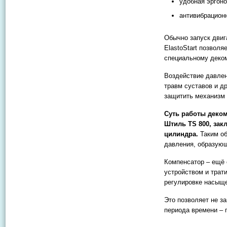
удобная эргоно
антивибрацион
Обычно запуск двиг
ElastoStart позвол
специальному деко
Воздействие давлен
травм суставов и др
защитить механизм 
Суть работы деком
Штиль TS 800, зак
цилиндра.
Таким об
давления, образующ
Компенсатор – ещё 
устройством и трат
регулировке насыще
Это позволяет не з
периода времени – п