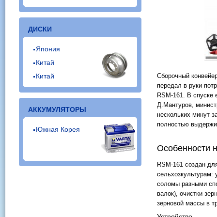
ДИСКИ
Япония
Китай
Китай
Сборочный конвейер
передал в руки пот
RSM-161. В спуске е
Д.Мантуров, минист
АККУМУЛЯТОРЫ
нескольких минут з
полностью выдержив
Южная Корея
Особенности 
RSM-161 создан для
сельхозкультурам: 
соломы разными спо
валок), очистки зер
зерновой массы в т
Устройство