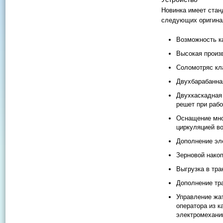
Новинка имеет стан
следующих оригина
Возможность к
Высокая произв
Соломотряс кла
Двухбарабанна
Двухкаскадная
решет при раб
Оснащение мно
циркуляцией во
Дополнение эл
Зерновой нако
Выгрузка в тра
Дополнение тр
Управление жат
оператора из к
электромехани