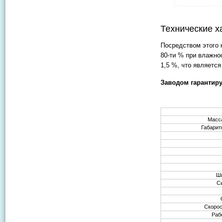
Технические х
Посредством этого 
80-ти % при влажно
1,5 %, что являетс
Заводом гарантир
Масса
Габарит
Ши
С
Скорос
Раб