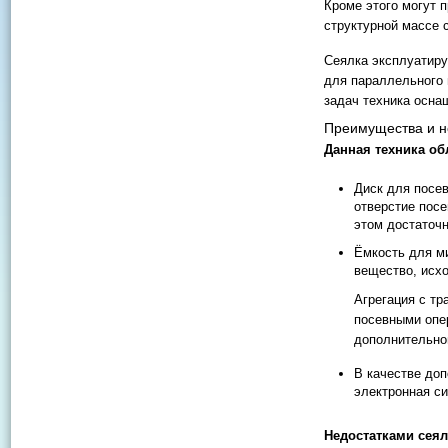
Кроме этого могут 
структурной массе 
Сеялка эксплуатиру
для параллельного 
задач техника осна
Преимущества и н
Данная техника о
Диск для посев
отверстие посе
этом достаточн
Ёмкость для м
вещество, исх
Агрегация с тр
посевными опе
дополнительног
В качестве доп
электронная с
Недостатками сеял