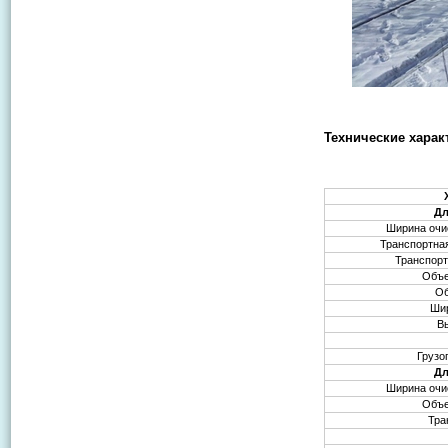
Технические хара
Дл
Ширина очи
Транспортна
Транспорт
Объе
Об
Шир
В
Грузо
Дл
Ширина очи
Объе
Тра