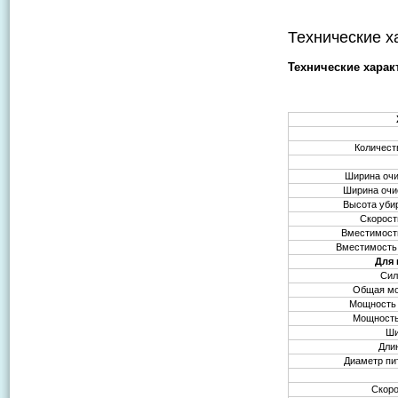
Технические х
Технические хара
Количеств
Ширина очи
Ширина очи
Высота уби
Скорост
Вместимость
Вместимость 
Для 
Сил
Общая мо
Мощность 
Мощность
Ши
Дли
Диаметр пи
Скоро