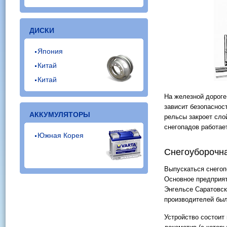
ДИСКИ
Япония
Китай
Китай
На железной дороге 
зависит безопаснос
АККУМУЛЯТОРЫ
рельсы закроет сло
снегопадов работае
Южная Корея
Снегоуборочн
Выпускаться снегоп
Основное предприят
Энгельсе Саратовско
производителей был
Устройство состоит 