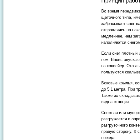
Принцип рабо
Во время передвиже
щеточного типа, им
забрасывает снег н
отправляясь на нак
медленнее, чем заг
наполняются снегом
Если снег плотный 
нож. Вновь опускаю
на конвейер. Ото ль
пользуются скалыва
Боковые крылья, ос
до 5,1 метра. При 
Также их складывают
видна станция.
Снежная или мусорн
разгружается в опр
разгрузочного конв
правую сторону. К с
поезда.