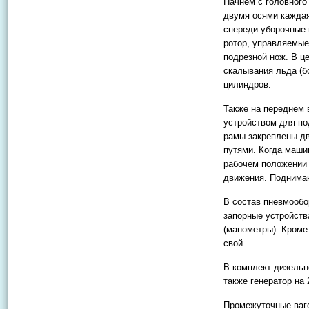
Начнем с головного 
двумя осями каждая
спереди уборочные
ротор, управляемые
подрезной нож. В ц
скалывания льда (б
цилиндров.
Также на переднем 
устройством для по
рамы закреплены дв
путями. Когда маши
рабочем положении 
движения. Поднимаю
В состав пневмообо
запорные устройств
(манометры). Кроме
свой.
В комплект дизельн
также генератор на 
Промежуточные ваго