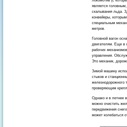
локомотив (с котор
является головным,
скалывания льда. З
конвейеры, которым
специальным механи
метров.
Головной вагон осн
двигателям. Еще в 
рабочих механизмов
управления. Обслуж
Это механик, дорож
Зимой машину испол
стыков и станционн
железнодорожного т
проверяющим крепл
Однако и в летнее 
можно очистить жел
передвижения снего
может колебаться от