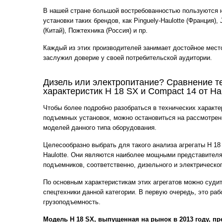
В нашей стране большой востребованностью пользуются
установки таких брендов, как Pinguely-Haulotte (Франция),
(Китай), Пожтехника (Россия) и пр.
Каждый из этих производителей занимает достойное место
заслужил доверие у своей потребительской аудитории.
Дизель или электропитание? Сравнение т
характеристик H 18 SX и Compact 14 от Hau
Чтобы более подробно разобраться в технических характ
подъемных установок, можно остановиться на рассмотрен
моделей данного типа оборудования.
Целесообразно выбрать для такого анализа агрегаты H 1
Haulotte. Они являются наиболее мощными представителя
подъемников, соответственно, дизельного и электрическог
По основным характеристикам этих агрегатов можно суди
спецтехники данной категории. В первую очередь, это раб
грузоподъемность.
Модель H 18 SX, выпущенная на рынок в 2013 году, пр