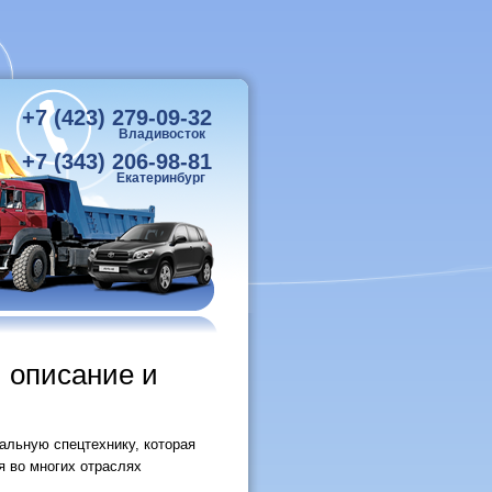
+7 (423) 279-09-32
Владивосток
+7 (343) 206-98-81
Екатеринбург
 описание и
альную спецтехнику, которая
я во многих отраслях