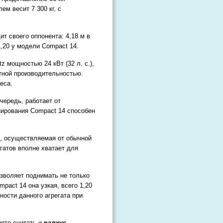
м весит 7 300 кг, с
т своего оппонента: 4,18 м в
1,20 у модели Compact 14.
 мощностью 24 кВт (32 л. с.),
ной производительностью.
еса.
чередь, работает от
нирования Compact 14 способен
в, осуществляемая от обычной
егатов вполне хватает для
зволяет поднимать не только
pact 14 она узкая, всего 1,20
ности данного агрегата при
ято считать и
радиус