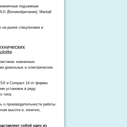
 ножничные подъемные
 JLG (Великобритания), Mantall
 на рынке спецтехники и
ехнических
lotte
еристиках ножничных
ии дизельных и электрических
8 SX и Compact 14 от фирмы
ми установок в ряду
о типа.
ть о производительности работы
очая высота и, конечно,
едставляет собой одну из