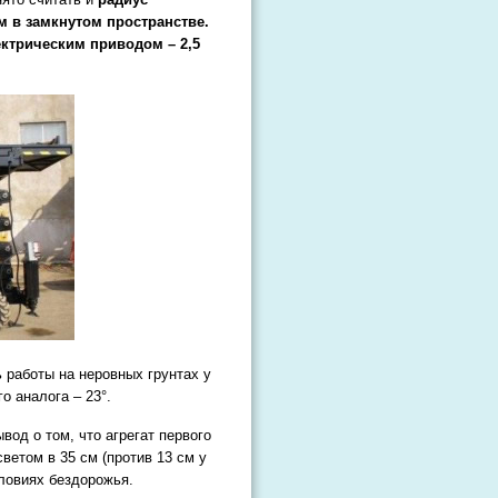
м в замкнутом пространстве.
лектрическим приводом – 2,5
работы на неровных грунтах у
о аналога – 23°.
од о том, что агрегат первого
ветом в 35 см (против 13 см у
словиях бездорожья.