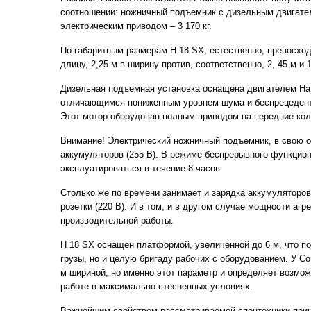
соотношении: ножничный подъемник с дизельным двигателе
электрическим приводом – 3 170 кг.
По габаритным размерам H 18 SX, естественно, превосходи
длину, 2,25 м в ширину против, соответственно, 2, 45 м и 
Дизельная подъемная установка оснащена двигателем Hatz
отличающимся пониженным уровнем шума и беспрецедент
Этот мотор оборудован полным приводом на передние кол
Внимание! Электрический ножничный подъемник, в свою о
аккумуляторов (255 В). В режиме беспрерывного функцио
эксплуатироваться в течение 8 часов.
Столько же по времени занимает и зарядка аккумуляторо
розетки (220 В). И в том, и в другом случае мощности агр
производительной работы.
H 18 SX оснащен платформой, увеличенной до 6 м, что по
грузы, но и целую бригаду рабочих с оборудованием. У Com
м шириной, но именно этот параметр и определяет возмож
работе в максимально стесненных условиях.
Важнейшим свойством рассматриваемой спецтехники прин