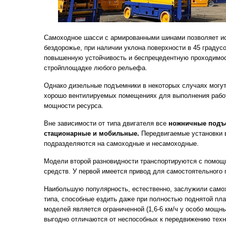
Самоходное шасси с армированными шинами позволяет ис
бездорожье, при наличии уклона поверхности в 45 градусо
повышенную устойчивость и беспрецедентную проходимост
стройплощадке любого рельефа.
Однако дизельные подъемники в некоторых случаях могут
хорошо вентилируемых помещениях для выполнения рабо
мощности ресурса.
Вне зависимости от типа двигателя все
ножничные подъе
стационарные и мобильные.
Передвигаемые установки 
подразделяются на самоходные и несамоходные.
Модели второй разновидности транспортируются с помощ
средств. У первой имеется привод для самостоятельного
Наибольшую популярность, естественно, заслужили само
типа, способные ездить даже при полностью поднятой пл
моделей является ограниченной (1,6-6 км/ч у особо мощных
выгодно отличаются от неспособных к передвижению техн