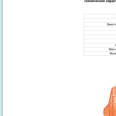
Технические хара
Вмест
Масса
Выле