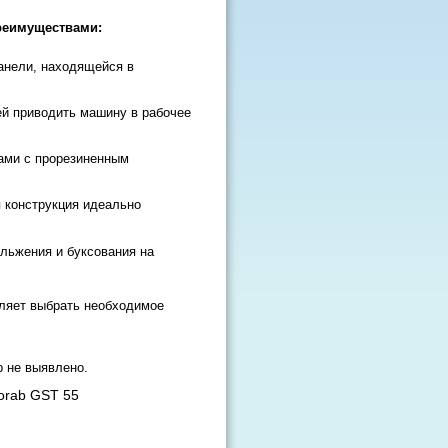
реимуществами:
анели, находящейся в
й приводить машину в рабочее
ами с прорезиненным
я конструкция идеально
льжения и буксования на
оляет выбрать необходимое
b не выявлено.
orab GST 55