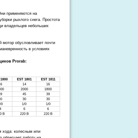
Они применяются на
борки рыхлого снега. Простота
еди владельцев небольших
й мотор обусловливает почти
маневренность в условиях
щиков Prorab:
 1800
EST 1801
EST 1811
16
14
16
800
2000
1800
39
45
39
30
30
30
/0
1/0
1/0
4
6
6
0 В
220 В
220 В
м хода: колесным или
 облегчает работу на