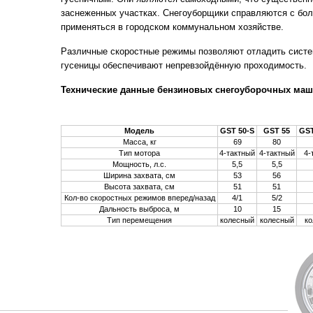
заснеженных участках. Снегоуборщики справляются с бо
применяться в городском коммунальном хозяйстве.
Различные скоростные режимы позволяют отладить систе
гусеницы обеспечивают непревзойдённую проходимость.
Технические данные бензиновых снегоуборочных маш
Модель
GST 50-S
GST 55
GST
Масса, кг
69
80
Тип мотора
4-тактный
4-тактный
4-
Мощность, л.с.
5,5
5,5
Ширина захвата, см
53
56
Высота захвата, см
51
51
Кол-во скоростных режимов вперед/назад
4/1
5/2
Дальность выброса, м
10
15
Тип перемещения
колесный
колесный
к