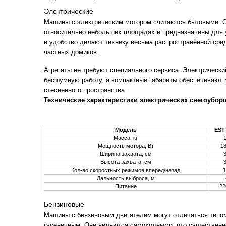
Электрические
Машины с электрическим мотором считаются бытовыми. 
относительно небольших площадях и предназначены для у
и удобство делают технику весьма распространённой ср
частных домиков.
Агрегаты не требуют специального сервиса. Электрически
бесшумную работу, а компактные габариты обеспечивают 
стесненного пространства.
Технические характеристики электрических снегоубор
Модель
EST
Масса, кг
Мощность мотора, Вт
1
Ширина захвата, см
Высота захвата, см
Кол-во скоростных режимов вперед/назад
1
Дальность выброса, м
Питание
22
Бензиновые
Машины с бензиновым двигателем могут отличаться типо
гусеничным. Они являются самоходными, что существенно