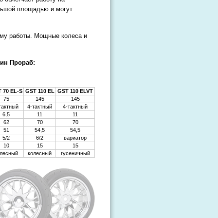
льшой площадью и могут
му работы. Мощные колеса и
ин Прораб:
 70 EL-S
GST 110 EL
GST 110 ELVT
75
145
145
тактный
4-тактный
4-тактный
6,5
11
11
62
70
70
51
54,5
54,5
5/2
6/2
вариатор
10
15
15
олесный
колесный
гусеничный