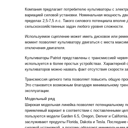
Компания предлагает потребителю культиваторы с электр
вариацией силовой установки. Номинальная мощность дви
пределах 2,5-7,5 л.с. Такого силового потенциала вполне
сельскохозяйственных задач любого уровня сложности.
Используемое сцепление может иметь дисковое или реме
момент позволяет культиватору двигаться с места максим
отключения двигателя.
Культиваторы Patriot представлены с трансмиссией червяч
используется в более простых устройствах. Характерной 
культиваторов можно назвать факт отсутствия скорости за
Трансмиссия цепного типа позволяет повысить общую про
Это становится возможным благодаря минимальному трен
эксплуатации.
Модельный ряд
Широкая модельная линейка позволяет потенциальному п
приемлемый вариант в соответствии с поставленными це
пользуются модели Garden 6.5, Oregon, Denver и Californi
заслуживают продукты Florida, Dakota и Tesla. Последни
силовой установкой, а поэтому обладают минимальными 