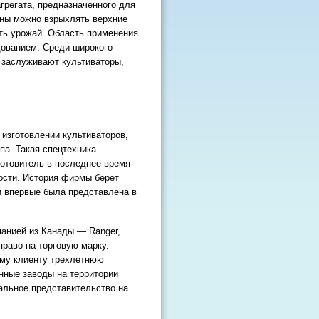
грегата, предназначенного для
ины можно взрыхлять верхние
ать урожай. Область применения
ованием. Среди широкого
я заслуживают культиваторы,
 изготовлении культиваторов,
па. Такая спецтехника
готовитель в последнее время
ости. История фирмы берет
и впервые была представлена в
панией из Канады — Ranger,
раво на торговую марку.
ому клиенту трехлетнюю
енные заводы на территории
альное представительство на