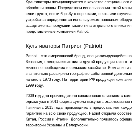
Культиваторы позиционируются в качестве специального а
обработки почвы. Посредством использования такой маш
слои грунта, вести борьбу с сорняками, сеять или окучив
устройства определяется используемым навесным оборуд
ассортимента продукции такого типа отдельного внимани
представленные компанией Patriot.
Культиваторы Патриот (Patriot)
Patriot – это американский бренд, специализирующийся на
бензопил, электрических пил и другой продукции такого ти
жизненно необходима в сельском хозяйстве. Компания-из
значительно расширила географию собственной деятельн
начало в 1973 году. На территории РФ продукция компани
1999 году.
2009 год для производителя ознаменован слиянием с ком
однако уже в 2011 фирма сумела выкупить эксклюзивное п
Начиная с 2013 года, производитель предоставляет кажд
гарантию на всю свою продукцию. Patriot открыла собств
Китая, России и Италии. Дополнительно появилось офици
территории Украины и Белоруссии.