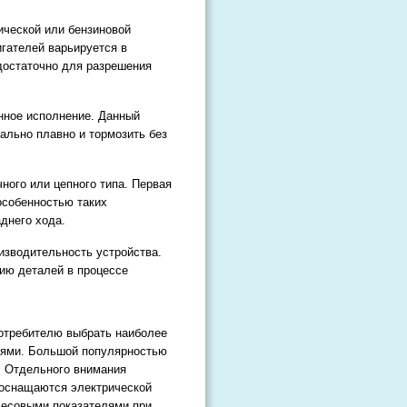
ической или бензиновой
гателей варьируется в
 достаточно для разрешения
нное исполнение. Данный
ально плавно и тормозить без
ного или цепного типа. Первая
особенностью таких
днего хода.
изводительность устройства.
ию деталей в процессе
отребителю выбрать наиболее
лями. Большой популярностью
a. Отдельного внимания
е оснащаются электрической
весовыми показателями при