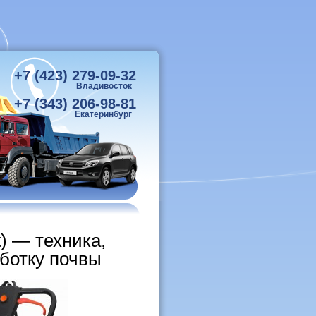
+7 (423) 279-09-32
Владивосток
+7 (343) 206-98-81
Екатеринбург
t) — техника,
ботку почвы