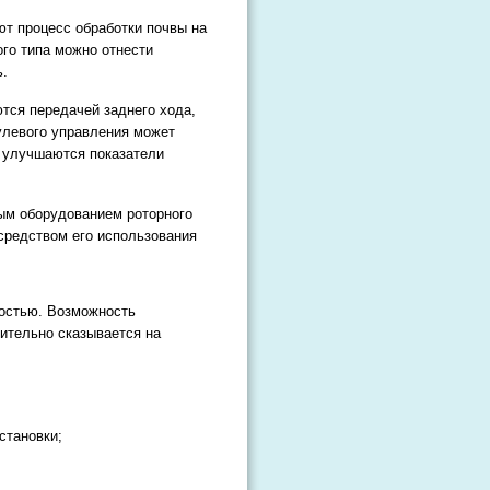
ют процесс обработки почвы на
го типа можно отнести
ь.
тся передачей заднего хода,
улевого управления может
у улучшаются показатели
ым оборудованием роторного
осредством его использования
ностью. Возможность
ительно сказывается на
становки;