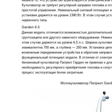
назвать то, что устройство агрегатируется электрической 
Культиватор не требует регулярной заправки топлива и о
простотой управления. Номинальный силовой потенциал 
установки держится на уровне 1390 Вт. В этом случае ус
червячного типа.
Garden 6.5
Данная модель отличается возможностью дополнительной 
грунтозацепа или другого навесного оборудования. Номи
этом случае держится на уровне 6,5 л.с. Ширина культив
эквивалентна 700 мм, а глубина — 250 мм. Установка цеп
возможным передвижение устройства в обратном направл
функциональный потенциал модели. В отличии от электри
бензиновый культиватор Патриот Гарден не привязан к дл
необходимость регулярного приобретения топлива и соп
процесс эксплуатации более затратным.
Мотокультиватор Патриот Gard