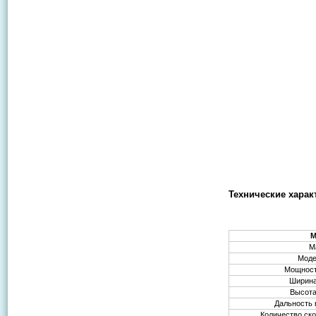
Технические харак
М
М
Моде
Мощност
Ширина
Высота
Дальность 
Количество ско