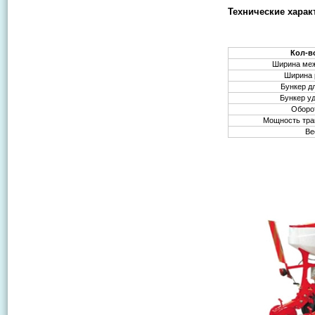
Технические характ
Кол-в
Ширина меж
Ширина 
Бункер д
Бункер у
Оборо
Мощность трак
Ве