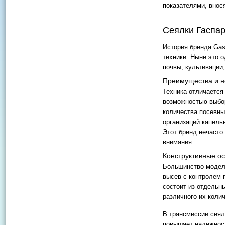
показателями, внос
Сеялки Гаспар
История бренда Gas
техники. Ныне это 
почвы, культивации,
Преимущества и н
Техника отличается
возможностью выбор
количества посевны
организаций капель
Этот бренд нечасто
внимания.
Конструктивные о
Большинство модел
высев с контролем 
состоит из отдельн
различного их колич
В трансмиссии сеял
повышает надежност