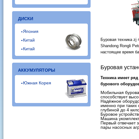
ДИСКИ
Япония
Буровая техника zj
Китай
Shandong Rongli Pet
Китай
настоящее время ба
Буровая устано
АККУМУЛЯТОРЫ
Техника имеет ряд
Южная Корея
бурового оборудо
Мобильная буровая
способствует выс
Надёжное оборудо
именно при таких
глубиной до 4 кил
Буровое устройст
Машина укомплект
Первый отвечает з
пары насосных агр