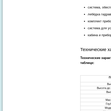
система, обесп
лебёдка гидрав
комплект прибо
система для у
кабина и прибо
Технические х
Технические харак
таблице:
П
Вы
Высота до
Выс
Мас
Глу
Моде