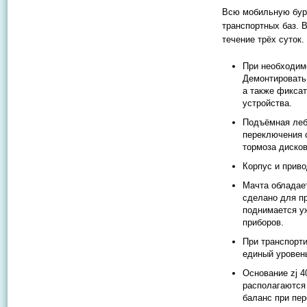
Всю мобильную буро
транспортных баз. 
течение трёх суток.
При необходимо
Демонтировать
а также фиксат
устройства.
Подъёмная леб
переключения 
тормоза дисков
Корпус и приво
Мачта обладает
сделано для пр
поднимается у
приборов.
При транспорт
единый уровень
Основание zj 
располагаются
баланс при пер