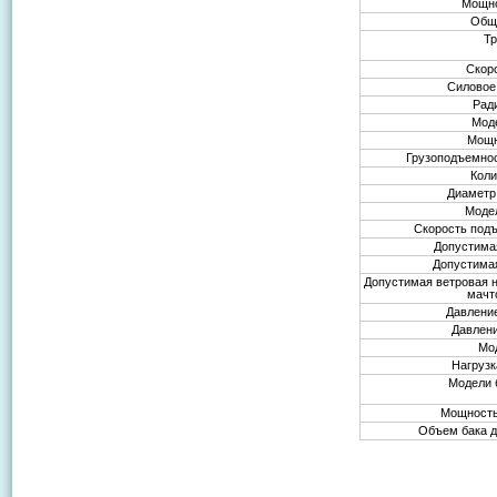
Мощно
Общ
Т
Скор
Силовое
Рад
Мод
Мощн
Грузоподъемно
Коли
Диаметр 
Моде
Скорость подъ
Допустимая
Допустимая
Допустимая ветровая н
мачт
Давлени
Давлен
Мо
Нагрузк
Модели 
Мощность
Объем бака д