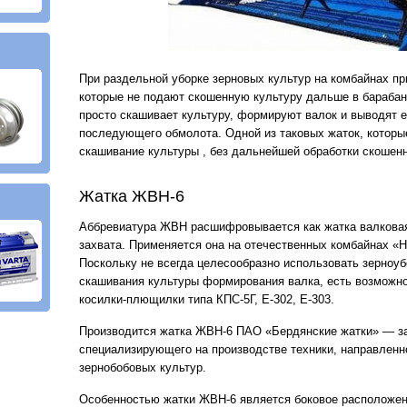
При раздельной уборке зерновых культур на комбайнах п
которые не подают скошенную культуру дальше в барабан
просто скашивает культуру, формируют валок и выводят е
последующего обмолота. Одной из таковых жаток, которы
скашивание культуры , без дальнейшей обработки скошен
Жатка ЖВН-6
Аббревиатура ЖВН расшифровывается как жатка валковая
захвата. Применяется она на отечественных комбайнах «Н
Поскольку не всегда целесообразно использовать зерноу
скашивания культуры формирования валка, есть возможн
косилки-плющилки типа КПС-5Г, Е-302, Е-303.
Производится жатка ЖВН-6 ПАО «Бердянские жатки» — за
специализирующего на производстве техники, направленно
зернобобовых культур.
Особенностью жатки ЖВН-6 является боковое расположен