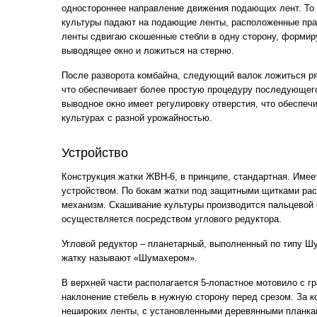
одностороннее направление движения подающих лент. То 
культуры падают на подающие ленты, расположенные прак
ленты сдвигаю скошенные стебли в одну сторону, формир
выводящее окно и ложиться на стерню.
После разворота комбайна, следующий валок ложиться р
что обеспечивает более простую процедуру последующего
выводное окно имеет регулировку отверстия, что обеспеч
культурах с разной урожайностью.
Устройство
Конструкция жатки ЖВН-6, в принципе, стандартная. Имее
устройством. По бокам жатки под защитными щитками рас
механизм. Скашивание культуры производится пальцевой 
осуществляется посредством углового редуктора.
Угловой редуктор – планетарный, выполненный по типу Ш
жатку называют «Шумахером».
В верхней части располагается 5-лопастное мотовило с г
наклонение стебель в нужную сторону перед срезом. За к
нешироких ленты, с установленными деревянными планка