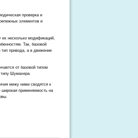
иодическая проверка и
крепежных элементов и
у их несколько модификаций,
бенностям. Так, базовой
 тип привода, а в движение
ичается от базовой типом
 типу Шумахера.
личия межу ними сводятся к
ее широкая применяемость на
овы.