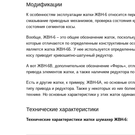
Модификации
К особенностям эксплуатации жатки ЖВН-6 относится пер
смазывание приводных механизмов, проверка состояния 
состояния сегментов косы.
Вообще, ЖВН-6 – это общее обозначение жаток, поскольк
которые отличаются по определенным конструктивным осо
является жатка ЖВН-6Б. У нее используется определенны
косу приводит кривошипно-шатунный редуктор.
А вот ЖВН-6В, дополнительное обозначение «Ферзь», отл
привода элементов жатки, а также наличием редуктора по
Есть и другие жатки, к примеру, ЖВН-6А, но основные от
типу привода и редуктора. Также у некоторых из них бол
технике. Но основные характеристики у этих жаток одинак
Технические характеристики
Технические характеристики жатки шумахер ЖВН-6: