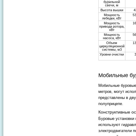
бурильной
свечи, м
Высота вышки
4
Мощность
5
лебедки, кВт
Мощность
1
привода ротора,
кВт
Мощность
5
насоса, кВт
Объем
1
циркуляционной
системы, м3
Уровни очистки
Мобильные бу
Мобильные буровые 
метров, могут испо
представлены в дву
полуприцепе.
Конструктивные о
Буровые установки 
используют гидравл
электродвигатели п