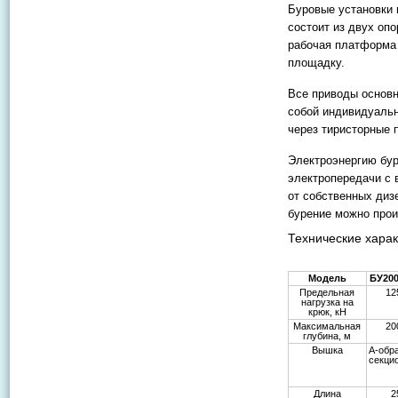
Буровые установки 
состоит из двух оп
рабочая платформа 
площадку.
Все приводы основн
собой индивидуальн
через тиристорные 
Электроэнергию бур
электропередачи с 
от собственных диз
бурение можно прои
Технические харак
Модель
БУ200
Предельная
12
нагрузка на
крюк, кН
Максимальная
20
глубина, м
Вышка
А-обр
секци
Длина
2