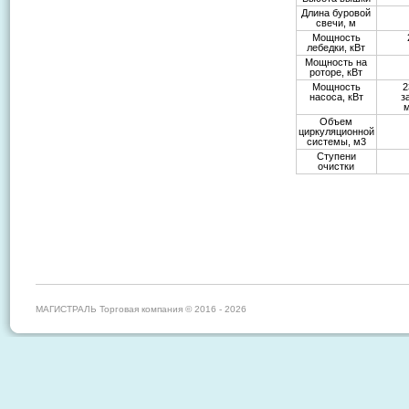
Длина буровой
свечи, м
Мощность
лебедки, кВт
Мощность на
роторе, кВт
Мощность
2
насоса, кВт
з
Объем
циркуляционной
системы, м3
Ступени
очистки
МАГИСТРАЛЬ Торговая компания © 2016 - 2026