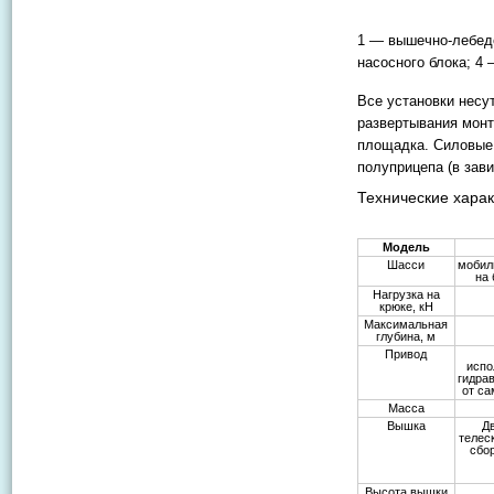
1 — вышечно-лебедо
насосного блока; 4
Все установки несу
развертывания монт
площадка. Силовые 
полуприцепа (в зав
Технические харак
Модель
Шасси
мобил
на 
Нагрузка на
крюке, кН
Максимальная
глубина, м
Привод
испо
гидра
от са
Масса
Вышка
Д
телес
сбо
Высота вышки