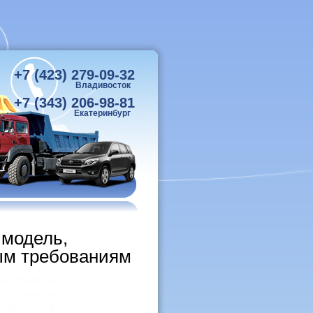
+7 (423) 279-09-32
Владивосток
+7 (343) 206-98-81
Екатеринбург
 модель,
ым требованиям