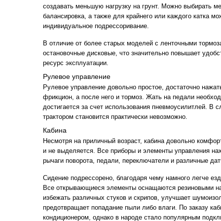
создавать меньшую нагрузку на грунт. Можно выбирать м
балансировка, а также для крайнего или каждого катка мо
индивидуальное подрессоривание.
В отличие от более старых моделей с ленточными тормоз
остановочные дисковые, что значительно повышает удобс
ресурс эксплуатации.
Рулевое управление
Рулевое управление довольно простое, достаточно нажат
фрикцион, а после него и тормоз. Жать на педали необход
достигается за счет использования пневмоусилитлей. В с
трактором становится практически невозможно.
Кабина
Несмотря на приличный возраст, кабина довольно комфор
и не выделяется. Все приборы и элементы управления на
рычаги поворота, педали, переключатели и различные дат
Сидение подрессорено, благодаря чему намного легче ез
Все открывающиеся элементы оснащаются резиновыми на
избежать различных стуков и скрипов, улучшает шумоизо
предотвращает попадание пыли либо влаги. По заказу ка
кондиционером, однако в народе стало популярным подк