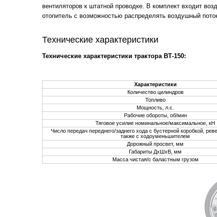
вентиляторов к штатной проводке. В комплект входит воз
отопитель с возможностью распределять воздушный пото
Технические характеристики
Технические характеристики трактора ВТ-150:
Характеристики
Количество цилиндров
Топливо
Мощность, л.с.
Рабочие обороты, об/мин
Тяговое усилие номинальное/максимальное, кН
Число передач переднего/заднего хода с бустерной коробкой, рев
также с ходоуменьшителем
Дорожный просвет, мм
Габариты ДхШхВ, мм
Масса чистая/с баластным грузом