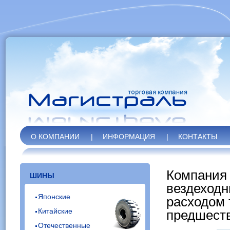
О КОМПАНИИ
|
ИНФОРМАЦИЯ
|
КОНТАКТЫ
Компания 
ШИНЫ
вездеходн
Японские
расходом 
Китайские
предшест
Отечественные