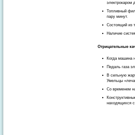
электрокаром д
Топливный филь
пару минут.
Состоящий из т
Наличие систем
Отрицательные кач
Когда машина н
Педаль газа эл
В сильную жару
Умельцы «леча
Со временем н
Конструктивные
находящихся с