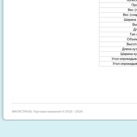
Колес
Пр
Вес (
Вес (сн
Ширина 
Вы
Д
Тип 
Объем
Высот
Длина ку
Ширина ку
Угол опрокидыв
Угол опрокидыв
МАГИСТРАЛЬ Торговая компания © 2016 - 2026