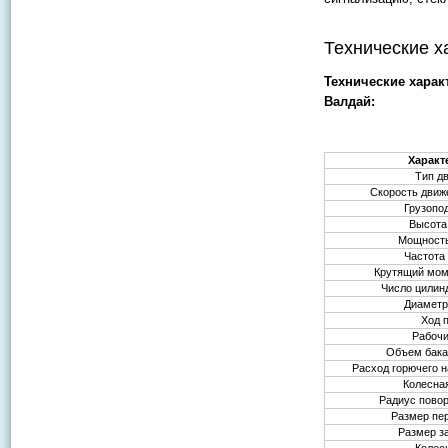
Технические х
Технические харак
Валдай:
Характ
Тип д
Скорость движ
Грузопо
Высота
Мощность
Частота
Крутящий мом
Число цилин
Диаметр
Ход 
Рабоч
Объем бака
Расход горючего н
Колесна
Радиус пово
Размер пе
Размер з