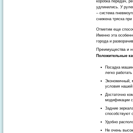
коробка передач, р
удлинились. У руле
– система пневмоуп
снижена тряска при
Отметим еще способ
Именно эта особенн
города и разворачив
Преимущества и н
Положительные ка
Посадка машин
легко работать
Экономичный, 
условия нашей 
Достаточно ком
модификации с
Задние зеркала
способствуют о
Удобно распол
Не очень высок