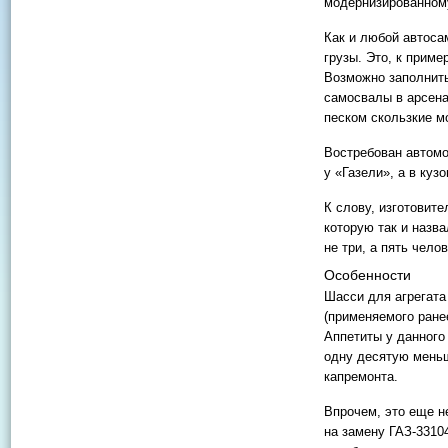
модернизированном
Как и любой автоса
грузы. Это, к приме
Возможно заполнить
самосвалы в арсен
песком скользкие мо
Востребован автомо
у «Газели», а в куз
К слову, изготовит
которую так и назв
не три, а пять чел
Особенности
Шасси для агрегата 
(применяемого ране
Аппетиты у данного
одну десятую меньш
капремонта.
Впрочем, это еще н
на замену ГАЗ-3310