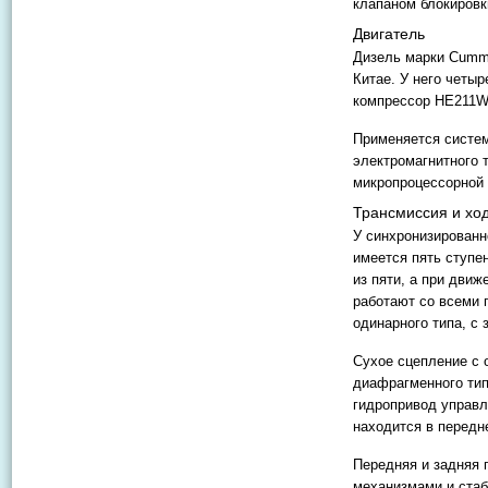
клапаном блокировк
Двигатель
Дизель марки Cummi
Китае. У него четы
компрессор HE211W)
Применяется систем
электромагнитного 
микропроцессорной
Трансмиссия и ход
У синхронизированн
имеется пять ступе
из пяти, а при движ
работают со всеми 
одинарного типа, с
Сухое сцепление с 
диафрагменного ти
гидропривод управ
находится в передне
Передняя и задняя 
механизмами и стаб