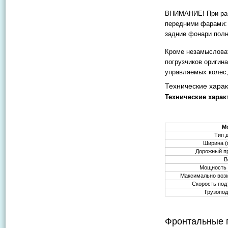
ВНИМАНИЕ! При раб
передними фарами: 
задние фонари пол
Кроме незамыслова
погрузчиков оригин
управляемых колес,
Технические харак
Технические харак
М
Тип 
Ширина (
Дорожный пр
В
Мощность д
Максимально возм
Скорость под
Грузопод
Фронтальные 