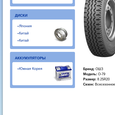
ДИСКИ
Япония
Китай
Китай
АККУМУЛЯТОРЫ
Южная Корея
Бренд:
ОШЗ
Модель:
О-79
Размер:
8.25R20
Сезон:
Всесезонное