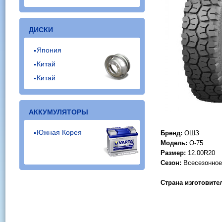
ДИСКИ
Япония
Китай
Китай
АККУМУЛЯТОРЫ
Южная Корея
Бренд:
ОШЗ
Модель:
О-75
Размер:
12.00R20
Сезон:
Всесезонное
Страна изготовите