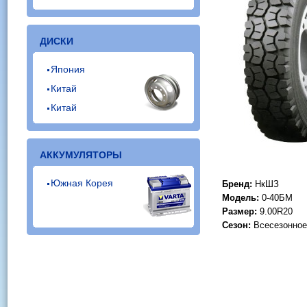
ДИСКИ
Япония
Китай
Китай
АККУМУЛЯТОРЫ
Южная Корея
Бренд:
НкШЗ
Модель:
0-40БМ
Размер:
9.00R20
Сезон:
Всесезонное