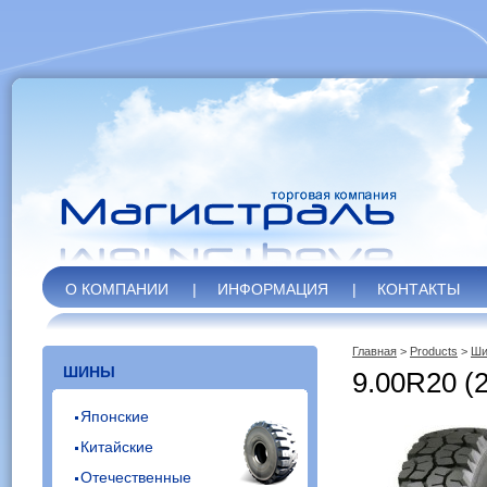
О КОМПАНИИ
|
ИНФОРМАЦИЯ
|
КОНТАКТЫ
Главная
>
Products
>
Ши
ШИНЫ
9.00R20 (
Японские
Китайские
Отечественные