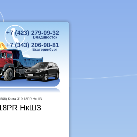
+7 (423) 279-09-32
Владивосток
+7 (343) 206-98-81
Екатеринбург
*508) Кама-310 18PR НкШЗ
0 18PR НкШЗ