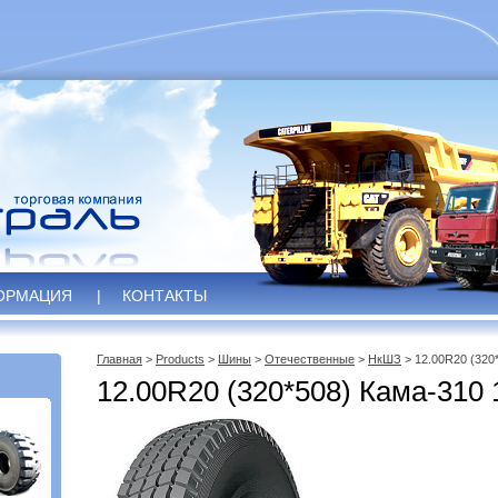
ОРМАЦИЯ
|
КОНТАКТЫ
Главная
>
Products
>
Шины
>
Отечественные
>
НкШЗ
> 12.00R20 (320
12.00R20 (320*508) Кама-31