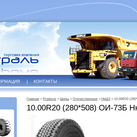
ОРМАЦИЯ
|
КОНТАКТЫ
Главная
>
Products
>
Шины
>
Отечественные
>
НкШЗ
> 10.00R20 (28
10.00R20 (280*508) ОИ-73Б 