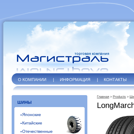
О КОМПАНИИ
|
ИНФОРМАЦИЯ
|
КОНТАКТЫ
Главная
>
Products
>
Ши
ШИНЫ
LongMarch
Японские
Китайские
Отечественные