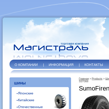
О КОМПАНИИ
|
ИНФОРМАЦИЯ
|
КОНТАКТЫ
Главная
>
Products
>
Ши
SST066
ШИНЫ
SumoFire
Японские
Китайские
Отечественные