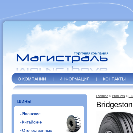
О КОМПАНИИ
|
ИНФОРМАЦИЯ
|
КОНТАКТЫ
Главная
>
Products
>
Ши
ШИНЫ
Bridgesto
Японские
Китайские
Отечественные