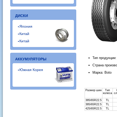
ДИСКИ
Япония
Китай
Китай
Тип продукции
АККУМУЛЯТОРЫ
Страна произво
Южная Корея
Марка: Boto
Размер шин
Тип
колеса
с
385/65R22.5
TL
385/65R22.5
TL
425/65R22.5
TL