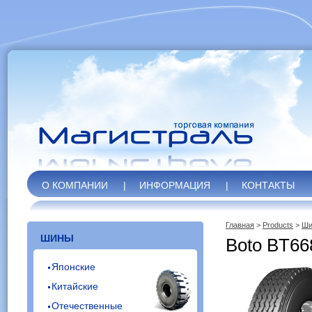
О КОМПАНИИ
|
ИНФОРМАЦИЯ
|
КОНТАКТЫ
Главная
>
Products
>
Ши
ШИНЫ
Boto BT66
Японские
Китайские
Отечественные