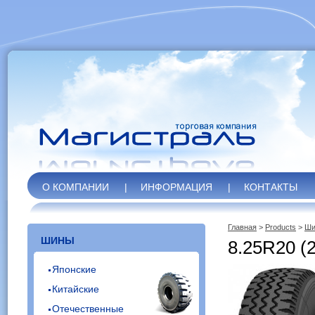
О КОМПАНИИ
|
ИНФОРМАЦИЯ
|
КОНТАКТЫ
Главная
>
Products
>
Ши
ШИНЫ
8.25R20 (
Японские
Китайские
Отечественные