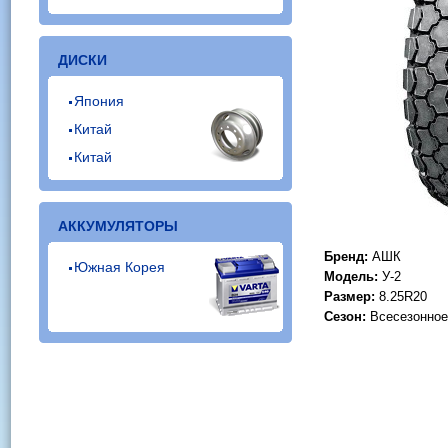
ДИСКИ
Япония
Китай
Китай
АККУМУЛЯТОРЫ
Бренд:
АШК
Южная Корея
Модель:
У-2
Размер:
8.25R20
Сезон:
Всесезонное