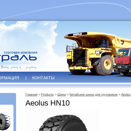
ОРМАЦИЯ
|
КОНТАКТЫ
Главная
>
Products
>
Шины
>
Китайские шины для грузовиков
>
Aeolus
Aeolus HN10