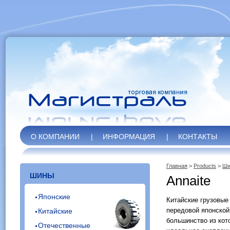
О КОМПАНИИ
|
ИНФОРМАЦИЯ
|
КОНТАКТЫ
Главная
>
Products
>
Ши
ШИНЫ
Annaite
Японские
Китайские грузовые
передовой японской
Китайские
большинство из кот
Отечественные