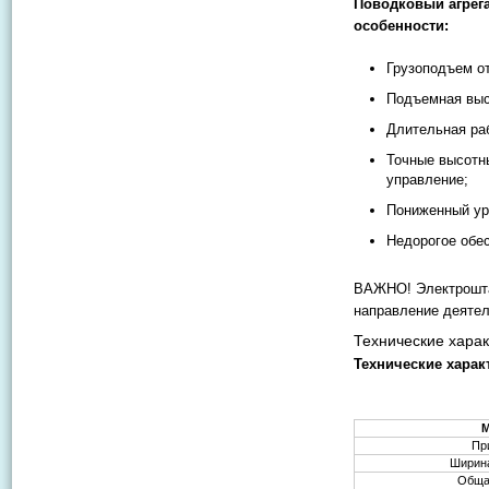
Поводковый агрега
особенности:
Грузоподъем от 
Подъемная выс
Длительная ра
Точные высотн
управление;
Пониженный ур
Недорогое обес
ВАЖНО! Электрошта
направление деятел
Технические харак
Технические харак
Пр
Ширина
Обща