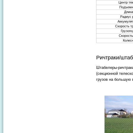
Центр тя
Подъемн
Длина
Радиус 
Аккумулят
Скорость т
Грузопо
Скорость
Колес
Ричтраки/шта
Штабелеры-ричтраки
(секционной телеск
грузов на большую 