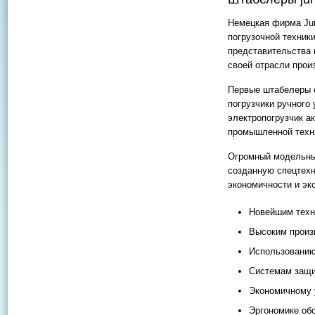
Немецкая фирма Jun
погрузочной техник
представительства 
своей отрасли прои
Первые штабелеры с
погрузчики ручного
электропогрузчик а
промышленной техн
Огромный модельный
созданную спецтехн
экономичности и эк
Новейшим техн
Высоким произ
Использованию 
Системам защи
Экономичному 
Эргономике об