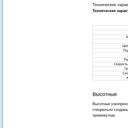
Технические харак
Технические харак
Ш
Цен
По
Ра
Скорость
Гр
Ско
Высотные
Высотные узкопрохо
специально созданы
промежутках.