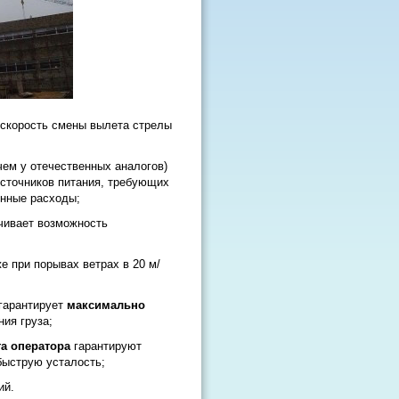
е скорость смены вылета стрелы
чем у отечественных аналогов)
источников питания, требующих
енные расходы;
чивает возможность
е при порывах ветрах в 20 м/
гарантирует
максимально
ния груза;
а оператора
гарантируют
быструю усталость;
ий.