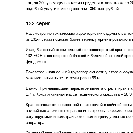
Так, за 200-ую модель в месяц придется отдавать около 2
подобной услуги в месяц составит 350 тыс. рублей.
132 серия
Рассмотрение технических характеристик отдельно взято
из 132-й серии поможет более верному ориентированию в 
Итак, башенный строительный полноповоротный кран с ог
132 ЕС-Н с неповоротной башней и балочной стрелой креп
фундамент.
Показатель наибольшей грузоподъемности у этого оборудо
максимальный вылет стрелы равен 55 м.
Важно! При наивысшем параметре вылета стрелы кран в с
1,7 т. Конструктивная масса технического средства – 28,3 т
Кран оснащается поворотной платформой и кабиной повыш
важнейшие элементы управления встроены в кресло опера
регулируемым и подстраивается под индивидуальные особ
оператора.
Отличный круговой обзор обеспечивает безопасное остек