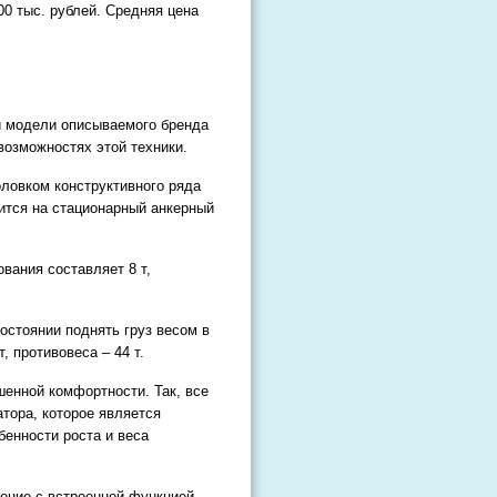
00 тыс. рублей. Средняя цена
й модели описываемого бренда
возможностях этой техники.
оловком конструктивного ряда
ится на стационарный анкерный
вания составляет 8 т,
остоянии поднять груз весом в
, противовеса – 44 т.
енной комфортности. Так, все
тора, которое является
енности роста и веса
ление с встроенной функцией