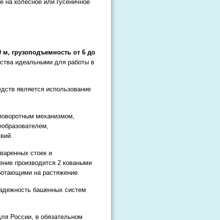
е на колесное или гусеничное
 м, грузоподъемность от 6 до
дства идеальными для работы в
едств является использование
, поворотным механизмом,
еобразователем,
вий.
сваренных стоек и
ение производится 2 коваными
ботающими на растяжение.
надежность башенных систем
ля России, в обязательном