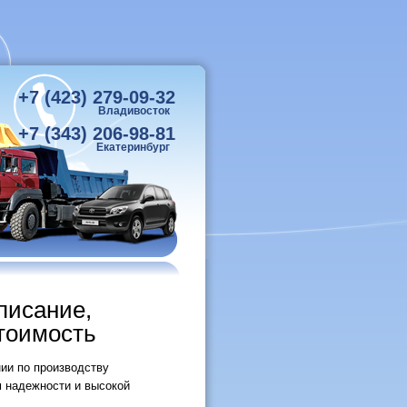
+7 (423) 279-09-32
Владивосток
+7 (343) 206-98-81
Екатеринбург
писание,
стоимость
ии по производству
 надежности и высокой