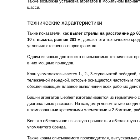
Также возможна установка агрегатов в мобильном вариант
шасси.
Технические характеристики
Такие показатели, как
вылет стрелы на расстояние до 60
10 т, высота, равная 201 м
, делают эти технические сре
условиях стесненного пространства.
Одним из явных достоинств описываемых технических ср
в них мощных приводов.
Кран укомплектовывается 1-, 2-, 3-ступенчатой лебедкой
тележечной лебедкой, которые оснащаются частотным пр
обеспечивающим плавное выполнений всех рабочих дейст
Башни агрегатов Liebherr изготавливаются из герметично 
диагональных раскосов. На каждом угловом стыке соедин
штампованными крепежными элементами и 2 болтами, ра
Все это обеспечивает высокую прочность и абсолютную 
упомянутого бренда.
Также краны описываемого производителя, выпускаемые д