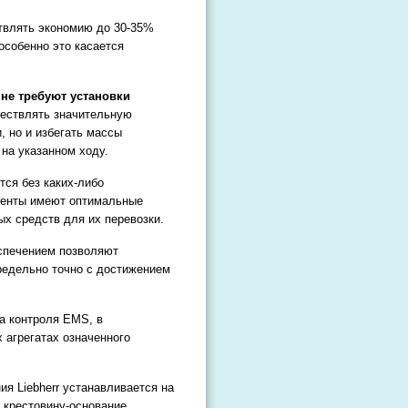
твлять экономию до 30-35%
особенно это касается
не требуют установки
ществлять значительную
, но и избегать массы
на указанном ходу.
тся без каких-либо
ементы имеют оптимальные
х средств для их перевозки.
спечением позволяют
редельно точно с достижением
ма контроля EMS, в
 агрегатах означенного
я Liebherr устанавливается на
крестовину-основание.