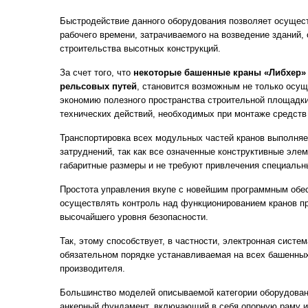
Быстродействие данного оборудования позволяет осущес
рабочего времени, затрачиваемого на возведение зданий, 
строительства высотных конструкций.
За счет того, что
некоторые башенные краны «Либхер» 
рельсовых путей
, становится возможным не только осу
экономию полезного пространства строительной площадки
технических действий, необходимых при монтаже средств 
Транспортировка всех модульных частей кранов выполняе
затруднений, так как все означенные конструктивные эл
габаритные размеры и не требуют привлечения специальны
Простота управления вкупе с новейшим программным обе
осуществлять контроль над функционированием кранов п
высочайшего уровня безопасности.
Так, этому способствует, в частности, электронная систе
обязательном порядке устанавливаемая на всех башенных
производителя.
Большинство моделей описываемой категории оборудовани
анкерный фундамент, включающий в себя опорную раму и 