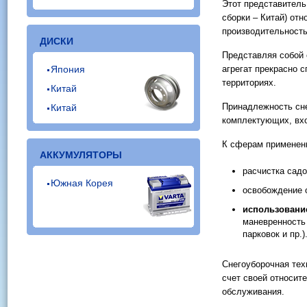
Этот представитель
сборки – Китай) отн
производительность
ДИСКИ
Представляя собой
Япония
агрегат прекрасно 
территориях.
Китай
Принадлежность сне
Китай
комплектующих, вхо
К сферам применени
АККУМУЛЯТОРЫ
расчистка сад
Южная Корея
освобождение 
использовани
маневренность
парковок и пр.)
Снегоуборочная тех
счет своей относит
обслуживания.