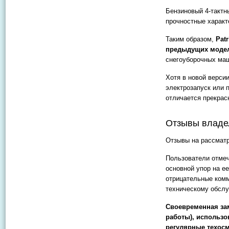
Бензиновый 4-тактн
прочностные характ
Таким образом,
Pat
предыдущих модел
снегоуборочных маш
Хотя в новой верси
электрозапуск или 
отличается прекрас
Отзывы владе
Отзывы на рассмат
Пользователи отмеч
основной упор на е
отрицательные комм
техническому обсл
Своевременная зам
работы), использ
регулярные техосм