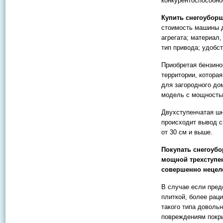
конкурентоспособно
Купить снегоуборщи
стоимость машины д
агрегата; материал,
тип привода; удобс
Приобретая бензино
территории, котора
для загородного до
модель с мощностью
Двухступенчатая шн
происходит вывод с
от 30 см и выше.
Покупать снегоуб
мощной трехступен
совершенно нецел
В случае если пред
плиткой, более рац
такого типа доволь
повреждениям покр