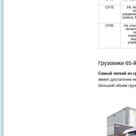
CF75
FA, 4
п
управля
колеса;
CF85
На этих
возмо
п
пнев
ве
упра
Грузовики 65-
Самый легкий из с
имеет достаточно н
большой объем груз