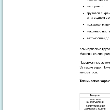
мусоровоз;
грузовой с кра
и на заднем св
пожарная маши
машина с цисте
автомобили дл
Коммерческие грузо
Машины со специаль
Подержанные автомо
35 тысяч евро. При
километров.
Технические харак
Модель
Колесная
конфигурация
Геометрические
размеры машины