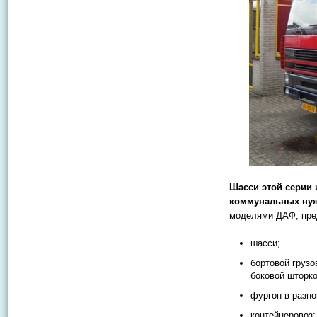
Шасси этой серии 
коммунальных нуж
моделями ДАФ, пре
шасси;
бортовой грузо
боковой шторко
фургон в разн
контейнеровоз;