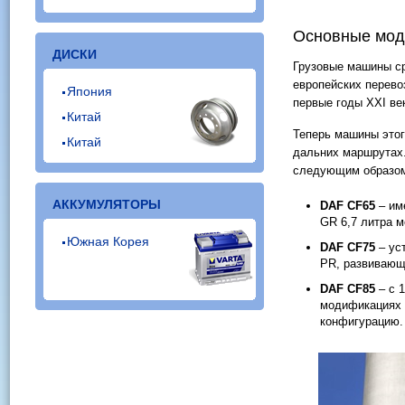
Основные мод
ДИСКИ
Грузовые машины с
европейских перево
Япония
первые годы XXI в
Китай
Теперь машины этого
Китай
дальних маршрутах
следующим образо
АККУМУЛЯТОРЫ
DAF CF65
– им
GR 6,7 литра м
Южная Корея
DAF CF75
– ус
PR, развивающи
DAF CF85
– c 
модификациях о
конфигурацию.