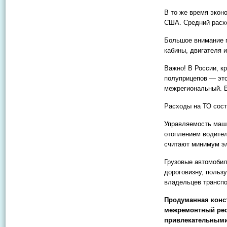
В то же время экон
США. Средний расхо
Большое внимание п
кабины, двигателя 
Важно! В России, к
полуприцепов — это
межрегиональный. В
Расходы на ТО сост
Управляемость маши
отоплением водител
считают минимум эл
Грузовые автомобил
дороговизну, польз
владельцев трансп
Продуманная конст
межремонтный рес
привлекательными