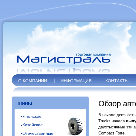
О КОМПАНИИ
|
ИНФОРМАЦИЯ
|
КОНТАКТЫ
Обзор ав
ШИНЫ
В начале девяносты
Японские
Trucks начала
выпу
Китайские
двухтысячные эти а
Отечественные
Compact Forte.