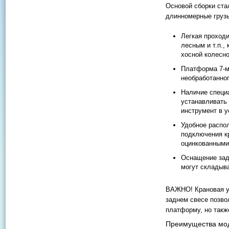
Основой сборки ста
длинномерные груз
Легкая проход
лесным и т.п.,
хосной колесно
Платформа 7-м
необработанно
Наличие специ
устанавливать 
инструмент в у
Удобное распо
подключения к
оцинкованными
Оснащение зад
могут складыва
ВАЖНО! Крановая ус
заднем свесе позво
платформу, но такж
Преимущества мо