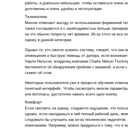
работы, и довольно небольшая, чтобы оставаться очень 
долговечны и очень удобны в эксплуатации.
Телематика
Многие отмечают выгоду от использования фирменной те
также соглашаются и с необходимостью больше тренирова
на что обычно попросту нет времени. Из-за этого не все 
оценку в данной категории.
Однако те, кто смогли освоить систему, говорят, что они
оповещения и быструю помощь от дилера, если возникает
Чарли Нельсон, владелец компании Charlie Nelson Truckin
беспокоится об обнаружении проблем с машиной, а если с 
скажет об этом.
Некоторые пользователи уже в процессе обучения отмечаю
понятный интерфейс. Чтобы посмотреть многие параметры
или моточасы, достаточно нажать всего одно кнопку.
Комфорт
Если смотреть на оценку, создается ощущение, что поль
однако, если находишься в ней полный рабочий день, мож
следовало бы улучшить как из-за технических недочётов, 
пожеланиям. Например, можно придраться к тому, что в м