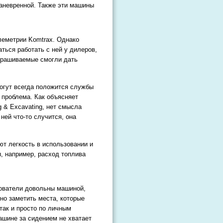
маневренной. Также эти машины
леметрии Komtrax. Однако
ться работать с ней у дилеров,
опрашиваемые смогли дать
 могут всегда положится службы
 проблема. Как объясняет
g & Excavating, нет смысла
ней что-то случится, она
т легкость в использовании и
, например, расход топлива
зователи довольны машиной,
но заметить места, которые
так и просто по личным
ашине за сидением не хватает