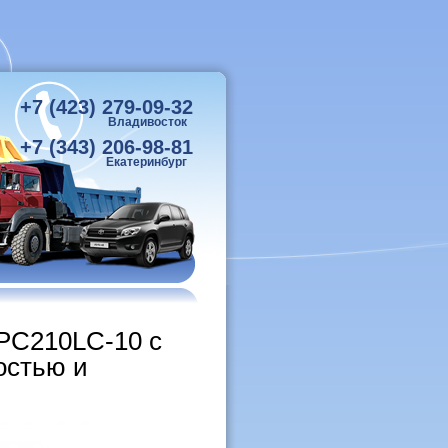
+7 (423) 279-09-32
Владивосток
+7 (343) 206-98-81
Екатеринбург
 PC210LC-10 с
остью и