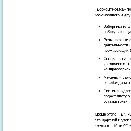
«Доркомтехника» по
размывочного и дру
Заборники ила 
работу как в ц
Размывочные с
деятельности 
нержавеющих б
Специальные н
увеличивают гл
компрессорной 
Механизм само
освобождению 
Система гидро
подает чистую 
остатки грязи.
Кроме этого, «ДКТ-
стандартной и утеп
среды от -10-ти 0C 