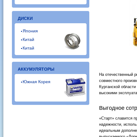
ДИСКИ
Япония
Китай
Китай
АККУМУЛЯТОРЫ
На отечественный р
совместного произв
Южная Корея
Курганской област
высокими эксплуата
Выгодное сот
«Старт» славится п
надежности, исполь
идеальным дополне
выпускаемого «Дорк