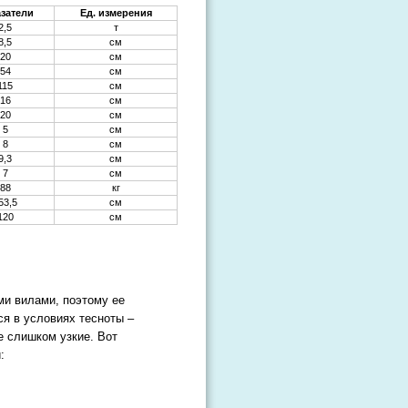
затели
Ед. измерения
2,5
т
8,5
см
20
см
54
см
115
см
16
см
20
см
5
см
8
см
9,3
см
7
см
88
кг
53,5
см
120
см
ми вилами, поэтому ее
ся в условиях тесноты –
е слишком узкие. Вот
: