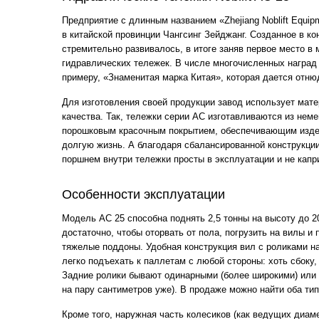
Предприятие с длинным названием «Zhejiang Noblift Equip
в китайской провинции Чангсинг Зейджанг. Созданное в ко
стремительно развивалось, в итоге заняв первое место в 
гидравлических тележек. В числе многочисленных наград 
примеру, «Знаменитая марка Китая», которая дается отню
Для изготовления своей продукции завод использует мат
качества. Так, тележки серии АС изготавливаются из нем
порошковым красочным покрытием, обеспечивающим изде
долгую жизнь. А благодаря сбалансированной конструкци
поршнем внутри тележки просты в эксплуатации и не капр
Особенности эксплуатации
Модель АС 25 способна поднять 2,5 тонны на высоту до 2
достаточно, чтобы оторвать от пола, погрузить на вилы и
тяжелые поддоны. Удобная конструкция вил с роликами н
легко подъехать к паллетам с любой стороны: хоть сбоку,
Задние ролики бывают одинарными (более широкими) или 
на пару сантиметров уже). В продаже можно найти оба тип
Кроме того, наружная часть колесиков (как ведущих диаме