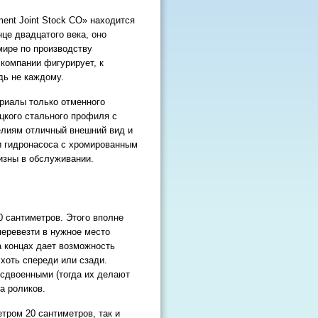
ment Joint Stock CO» находится
нце двадцатого века, оно
мире по производству
компании фигурирует, к
дь не каждому.
ериалы только отменного
ецкого стального профиля с
лиям отличный внешний вид и
и гидронасоса с хромированным
изны в обслуживании.
0 сантиметров. Этого вполне
 перевезти в нужное место
а концах дает возможность
 хоть спереди или сзади.
сдвоенными (тогда их делают
а роликов.
тром 20 сантиметров, так и