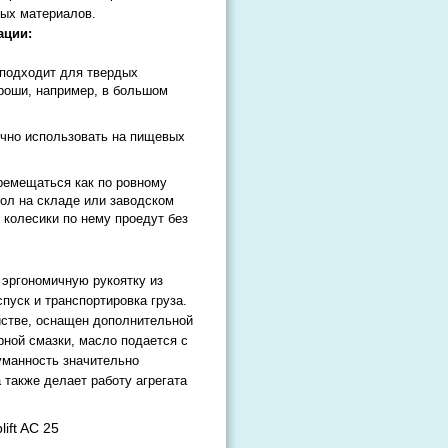
ных материалов.
ации:
 подходит для твердых
роши, например, в большом
ично использовать на пищевых
еремещаться как по ровному
пол на складе или заводском
 колесики по нему проедут без
 эргономичную рукоятку из
спуск и транспортировка груза.
йстве, оснащен дополнительной
рной смазки, масло подается с
уманность значительно
 также делает работу агрегата
ift AC 25