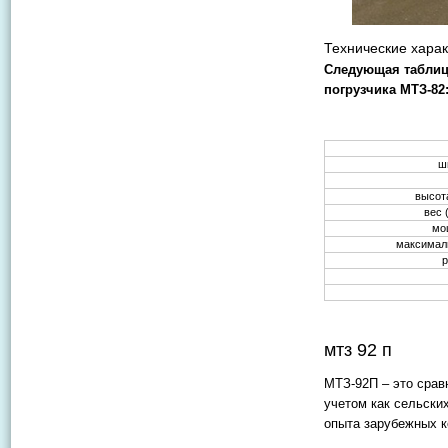
Технические харак
Следующая таблица
погрузчика МТЗ-82
ш
высот
вес 
мо
максимал
мтз 92 п
МТЗ-92П – это срав
учетом как сельских
опыта зарубежных к