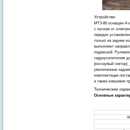
Устройство
МТЗ-80 оснащен 4-
с пуском от электро
передач установлена
только на задние к
выполняют направл
подвеской. Рулевое
гидроусилителем дл
(косозубый сектор)
увеличенные задние
комплектации пост
а также ковшовое п
Технические харак
Основные характер
Ш