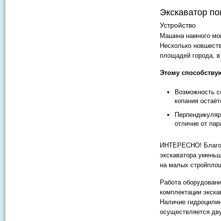
Экскаватор по
Устройство
Машина намного мощ
Несколько новшеств
площадей города, в 
Этому способству
Возможность см
копания остаёт
Перпендикуляр
отличие от па
ИНТЕРЕСНО! Благод
экскаватора уменьш
на малых стройпло
Работа оборудовани
комплектации экска
Наличие гидроцилин
осуществляется дв