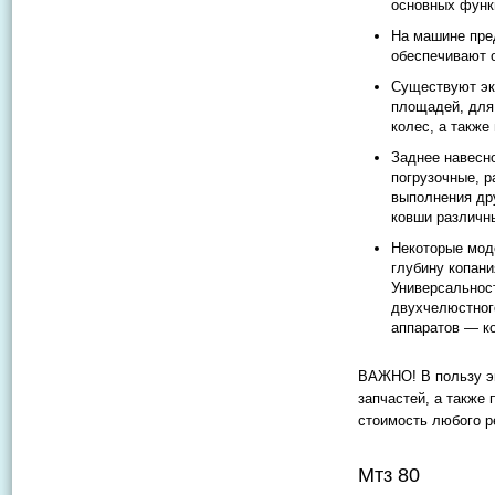
основных функ
На машине пре
обеспечивают 
Существуют эк
площадей, для
колес, а также
Заднее навесн
погрузочные, р
выполнения дру
ковши различн
Некоторые мод
глубину копани
Универсальнос
двухчелюстног
аппаратов — ко
ВАЖНО! В пользу эк
запчастей, а также 
стоимость любого р
Мтз 80