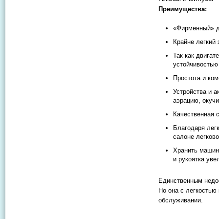
Преимущества:
«Фирменный» д
Крайне легкий 
Так как двигат
устойчивостью 
Простота и ко
Устройства и 
аэрацию, окучи
Качественная с
Благодаря легк
салоне легково
Хранить машину
и рукоятка уве
Единственным недос
Но она с легкостью
обслуживании.