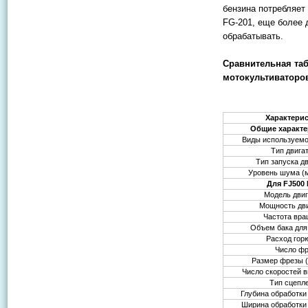
бензина потребляет 
FG-201, еще более 
обрабатывать.
Сравнительная та
мотокультиваторо
Характери
Общие характе
Виды используемо
Тип двига
Тип запуска д
Уровень шума (
Для FJ500
Модель двиг
Мощность дв
Частота вр
Объем бака для
Расход гор
Число ф
Размер фрезы 
Число скоростей в
Тип сцепл
Глубина обработки
Ширина обработки