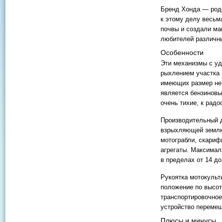
Бренд Хонда — родо
к этому делу весьм
почвы и создали м
любителей различны
Особенности
Эти механизмы с уд
рыхлением участка 
имеющих размер не
является бензиновы
очень тихие, к радо
Производительный д
взрыхляющей землю,
мотограбли, скариф
агрегаты. Максимал
в пределах от 14 до
Рукоятка мотокульт
положение по высот
транспортировочное
устройство перемещ
Плюсы и минусы