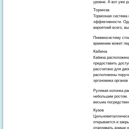
уровне. А вот уже р
Тормоза
Тормозная система 
эффективности. Одн
вероятней всего, в
Пневмосистему стоит
временем может пер
Кабина
Кабина расположена
предоставить досту
рассчитано для дво
расположены поручн
эргономика органов
Рулевая колонка ра
небольшим ростом. 
весьма посредстве
Кузов
Цельнометаллически
открывается и закр
отапливать днище о