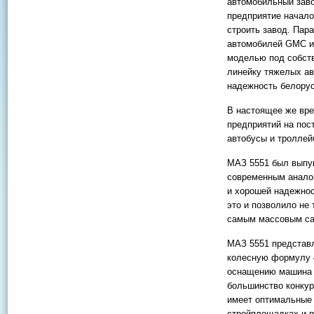
автомобильный заво
предприятие начало
строить завод. Пар
автомобилей GMC и 
моделью под собств
линейку тяжелых ав
надежность белору
В настоящее же вр
предприятий на пос
автобусы и троллей
МАЗ 5551 был выпущ
современным аналог
и хорошей надежнос
это и позволило не 
самым массовым са
МАЗ 5551 представл
колесную формулу 
оснащению машина л
большинство конкур
имеет оптимальные 
стройплощадках и п