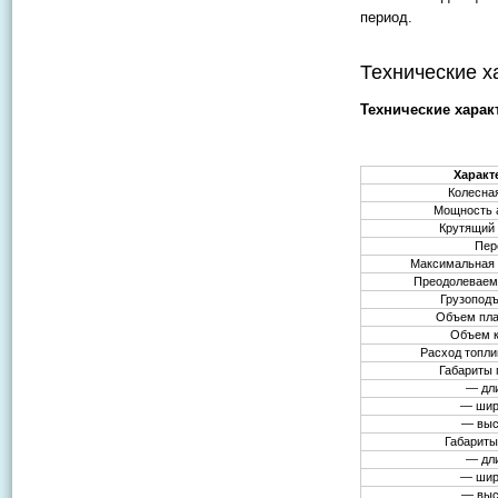
период.
Технические х
Технические харак
Характ
Колесна
Мощность а
Крутящий
Пер
Максимальная 
Преодолеваем
Грузоподъ
Объем пл
Объем к
Расход топлив
Габариты
— дл
— шир
— выс
Габариты
— дл
— шир
— выс