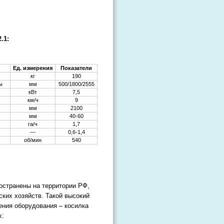
.1:
Ед. измерения
Показатели
кг
190
ы
мм
500/1800/2555
кВт
7,5
км/ч
9
мм
2100
мм
40-60
га/ч
1,7
—
0,6-1,4
об/мин
540
остранены на территории РФ,
ких хозяйств. Такой высокий
ения оборудования – косилка
х: