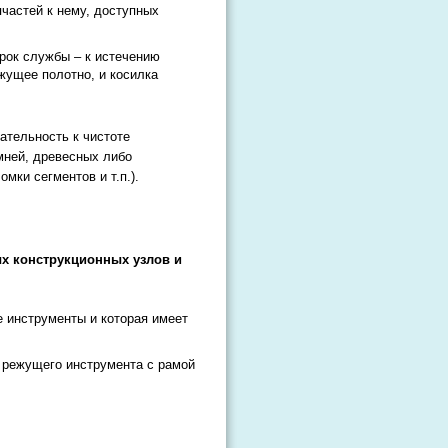
пчастей к нему, доступных
срок службы – к истечению
жущее полотно, и косилка
ательность к чистоте
амней, древесных либо
мки сегментов и т.п.).
ых конструкционных узлов и
е инструменты и которая имеет
о режущего инструмента с рамой