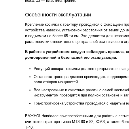
ножа; 13 — пластина трения.
Особенности эксплуатации
Крепление косилки к трактору проводится с фиксацией пр
устройства навески, установкой расстояния от земли до и
и подъемом не более 65-ти см. Это делается для невозм
рамы косилки относительно центральной оси тяглового агр
В работе с устройством следует соблюдать правила, 
долговременной и безопасной его эксплуатации:
Режущий аппарат косилки должен прикрываться защ
Остановка трактора должна происходить с одноврем
вала отборов мощностей.
Все настроечные и очистные работы с самой косилк
инструментом проводятся при полной остановке и заг
Транспортировка устройства проводится с надетым н
ВАЖНО! Наиболее приспособленными для работы с сегме
считаются трактора типов МТЗ 80 и 82, ЮМЗ, а также боле
Т-40.