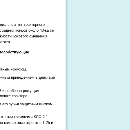
одольных тяг тракторного
х задних концов около 40-ка см
ожности бокового смещения
егата.
способствующие
итным кожухом.
енным приведением в действие
ой и особенно режущим
лушке трактора.
а его зубья защитным щитком.
нтными косилками КСФ-2.1
е компактные агрегаты Т-25 и