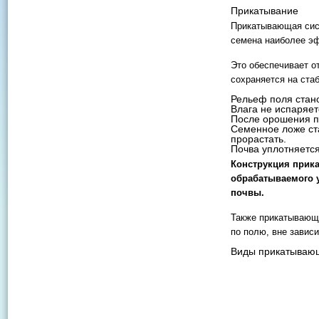
Прикатывание
Прикатывающая сист
семена наиболее эф
Это обеспечивает о
сохраняется на ста
Рельеф поля стан
Влага не испаряет
После орошения п
Семенное ложе ст
прорастать.
Почва уплотняется
Конструкция прик
обрабатываемого у
почвы.
Также прикатывающе
по полю, вне завис
Виды прикатываю