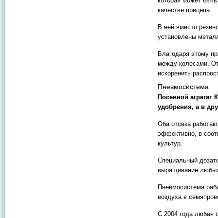
которая может быть
качестве прицепа.
В ней вместо резин
установлены металл
Благодаря этому пр
между колесами. От
искоренить распрос
Пневмосистема
Посевной агрегат 
удобрения, а в дру
Оба отсека работаю
эффективно, в соот
культур.
Специальный дозато
выращивание любых
Пневмосистема рабо
воздуха в семяпров
С 2004 года любая 