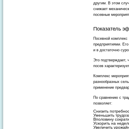
другим. В этом слу
снижает механическ
посевные мероприят
Показатель э
Посевной комплекс 
предприятиями. Его
и в достаточно сур
Это подтверждает, 
посев характеризуе
Комплекс мероприят
разнообразных сель
применение предвар
По сравнению с тра
позволяет:
Снизить потребност
Уменьшить трудоза
Вполовину сократи
Ускорить на недел
Увеличить урожайн