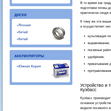
В то время как тра
подготовки почвы д
практически сводя е
ДИСКИ
К тому же эта маши
Япония
и осуществляет нес
Китай
культивация п
Китай
выравнивание,
посевные рабо
АККУМУЛЯТОРЫ
удобрение;
прикатывание 
Южная Корея
протравливани
Устройство и 
Кузбасс
Кузбасс производи
основное устройств
модели посевного к