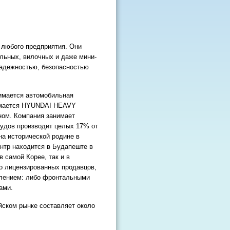
 любого предприятия. Они
льных, вилочных и даже мини-
надежностью, безопасностью
имается автомобильная
нимается HYUNDAI HEAVY
ном. Компания занимает
судов производит целых 17% от
на исторической родине в
нтр находится в Будапеште в
 самой Корее, так и в
о лицензированных продавцов,
влением: либо фронтальными
ами.
ском рынке составляет около