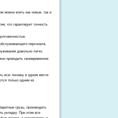
м можно взять как новые, так и
ии, что гарантирует точность
долговечностью.
 обслуживающего персонала.
луживания довольно легко.
жно проводить своевременное
ить всю технику в одном месте
ются только одним из
баритные грузы, производить
ть укладку. При этом все
бульдозера, и экскаватора, и