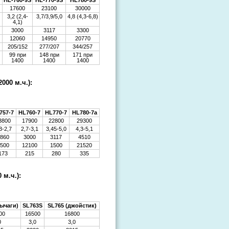
HL-760-9S
HL-770-9S
HL780-9S
17600
23100
30000
3,2 (2,4-
3,7/3,9/5,0
4,8 (4,3-6,8)
4,1)
3000
3117
3300
12060
14950
20770
205/152
277/207
344/257
99 при
148 при
171 при
1400
1400
1400
000 м.ч.):
757-7
HL760-7
HL770-7
HL780-7a
3800
17900
22800
29300
3-2,7
2,7-3,1
3,45-5,0
4,3-5,1
860
3000
3117
4510
500
12100
1500
21520
173
215
280
335
м.ч.):
рычаги)
SL763S
SL765 (джойстик)
00
16500
16800
0
3,0
3,0