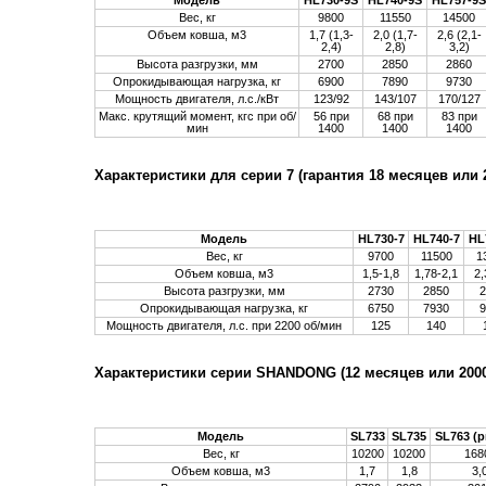
Модель
HL730-9S
HL740-9S
HL757-9S
Вес, кг
9800
11550
14500
Объем ковша, м3
1,7 (1,3-
2,0 (1,7-
2,6 (2,1-
2,4)
2,8)
3,2)
Высота разгрузки, мм
2700
2850
2860
Опрокидывающая нагрузка, кг
6900
7890
9730
Мощность двигателя, л.с./кВт
123/92
143/107
170/127
Макс. крутящий момент, кгс при об/
56 при
68 при
83 при
мин
1400
1400
1400
Характеристики для серии 7 (гарантия 18 месяцев или 2
Модель
HL730-7
HL740-7
HL
Вес, кг
9700
11500
1
Объем ковша, м3
1,5-1,8
1,78-2,1
2,
Высота разгрузки, мм
2730
2850
2
Опрокидывающая нагрузка, кг
6750
7930
9
Мощность двигателя, л.с. при 2200 об/мин
125
140
Характеристики серии SHANDONG (12 месяцев или 2000 
Модель
SL733
SL735
SL763 (
Вес, кг
10200
10200
168
Объем ковша, м3
1,7
1,8
3,