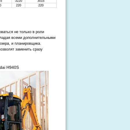
15
3220
3015
0
220
220
оваться не только в роли
обладая всеми дополнительными
озера, и планировщика.
озволят заменить сразу
dai H940S