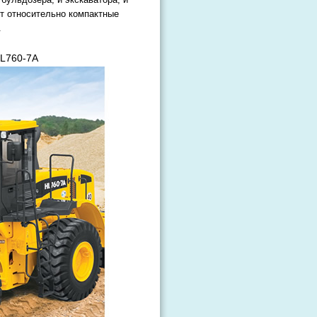
т относительно компактные
.
HL760-7A