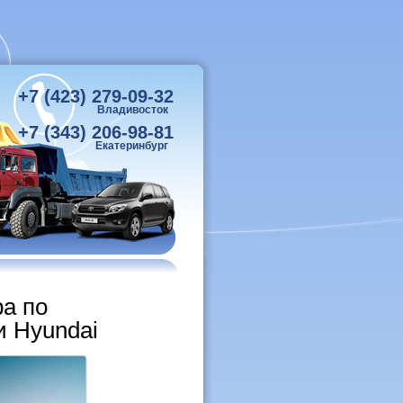
+7 (423) 279-09-32
Владивосток
+7 (343) 206-98-81
Екатеринбург
ра по
и Hyundai