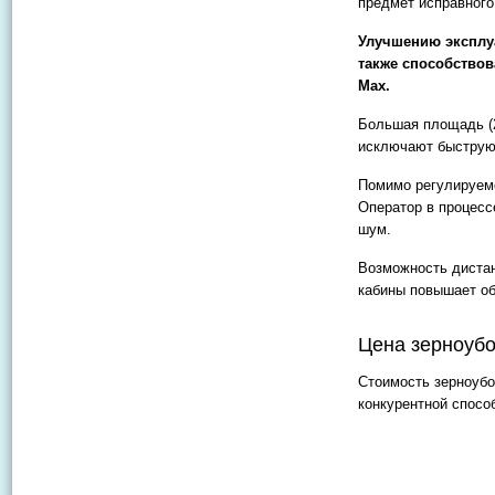
предмет исправного
Улучшению эксплу
также способство
Max.
Большая площадь (2
исключают быструю
Помимо регулируемо
Оператор в процесс
шум.
Возможность дистан
кабины повышает об
Цена зерноуб
Стоимость зерноубо
конкурентной спосо