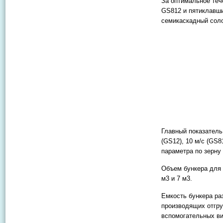
За оптимальное теч
GS812 и пятиклавши
семикаскадный соло
Главный показатель
(GS12), 10 м/с (GS8
параметра по зерну 
Объем бункера для 
м3 и 7 м3.
Емкость бункера ра
производящих отгру
вспомогательных ви