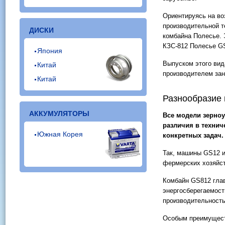
Ориентируясь на во
производительной т
ДИСКИ
комбайна Полесье. 
КЗС-812 Полесье G
Япония
Выпуском этого ви
Китай
производителем за
Китай
Разнообразие 
АККУМУЛЯТОРЫ
Все модели зерно
различия в технич
Южная Корея
конкретных задач.
Так, машины GS12 и
фермерских хозяйс
Комбайн GS812 гла
энергосберегаемос
производительность
Особым преимущест