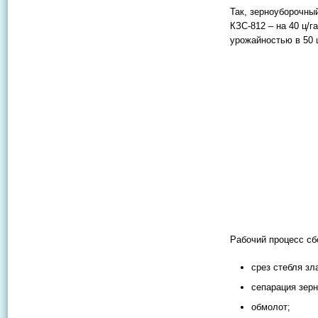
Так, зерноуборочны
КЗС-812 – на 40 ц/
урожайностью в 50 ц
Рабочий процесс сб
срез стебля зл
сепарация зерн
обмолот;